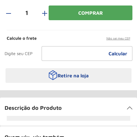
Paleteira
10
º
＋
COMPRAR
Calcule o frete
Não sei meu CEP
Retire na loja
Descrição do Produto