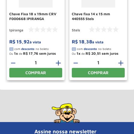
Chave Fixa 18 x 19mm CRV
Chave fixa 14 x 15 mm
F000668 IPIRANGA
440555 Stels
Ipiranga
Stels
R$
15
,
92
R$
18
,
38
à vista
à vista
1
R$
17
,
76
1
R$
20
,
51
Ou
de
Ou
de
＋
－
＋
－
＋
COMPRAR
COMPRAR
Assine nossa newsletter