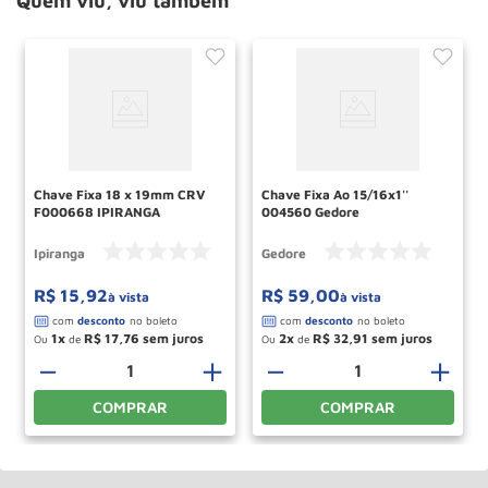
Quem viu, viu também
Chave Fixa 18 x 19mm CRV
Chave Fixa Ao 15/16x1''
F000668 IPIRANGA
004560 Gedore
Ipiranga
Gedore
R$
15
,
92
R$
59
,
00
à vista
à vista
1
R$
17
,
76
2
R$
32
,
91
Ou
de
Ou
de
＋
－
＋
－
＋
COMPRAR
COMPRAR