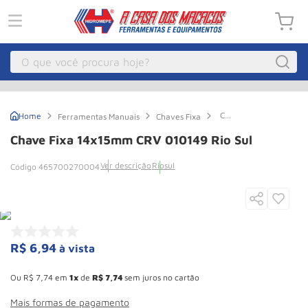
O que você procura hoje?
Macacos
1
º
Chave
Ferramentas Manuais
Chaves Fixa
Guincho Eletrico
2
º
Fixa
14x15mm
Chave Fixa 14x15mm CRV 010149 Rio Sul
CRV
Macaco Hidraulico
3
º
010149
Ver descrição
Riosul
465700270004
Rio
Guincho
4
º
Sul
Macaco Jacare
5
º
Talha Eletrica
6
º
Macaco
7
º
R$
6
,
94
à vista
Esconder - Ganhe 10,37% de desconto pagando no boleto
Talha
8
º
Ou
R$
7
,
74
em
1
de
R$
7
,
74
sem juros no cartão
Rodizio
9
º
Mais formas de pagamento