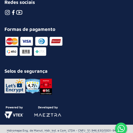
Redes sociais
Formas de pagamento
Selos de segurança
Powered by
Developed by
Hidromepe Eng. de Manut. Hidr. Ind. e Com. LTDA - CNPJ: 51.946.630/0001-94 Av.