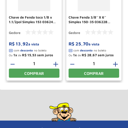
Chave de Fenda toco 1/8 x
Chave Fenda 3/8'' X 6''
1.1/2pol Simples 153 036248
Simples 150-35 036228
GEDORE
Gedore
Gedore
Gedore
R$
13
,
92
R$
25
,
70
à vista
à vista
1
R$
15
,
53
1
R$
28
,
67
Ou
de
Ou
de
－
＋
－
＋
COMPRAR
COMPRAR