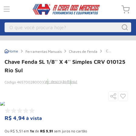
O que você procura hoje?
Macacos
1
º
Chave
Ferramentas Manuais
Chaves de Fenda
Guincho Eletrico
2
º
Fenda
SL
Chave Fenda SL 1/8'' X 4'' Simples CRV 010125
1/8''
Macaco Hidraulico
3
º
X
Rio Sul
4''
Macaco Jacare
4
º
simples
Ver descrição
Riosul
465700280003
CRV
Guincho
5
º
010125
Rio
Sul
Talha Eletrica
6
º
Macaco
7
º
R$
4
,
94
à vista
Talha
8
º
Esconder - Ganhe 10,37% de desconto pagando no boleto
Rodizio
9
º
Ou
R$
5
,
51
em
1
de
R$
5
,
51
sem juros no cartão