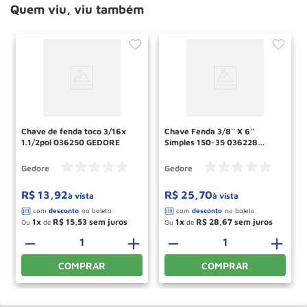
Quem viu, viu também
Chave de fenda toco 3/16x
Chave Fenda 3/8'' X 6''
1.1/2pol 036250 GEDORE
Simples 150-35 036228
Gedore
Gedore
Gedore
R$
13
,
92
R$
25
,
70
à vista
à vista
1
R$
15
,
53
1
R$
28
,
67
Ou
de
Ou
de
－
＋
－
＋
COMPRAR
COMPRAR