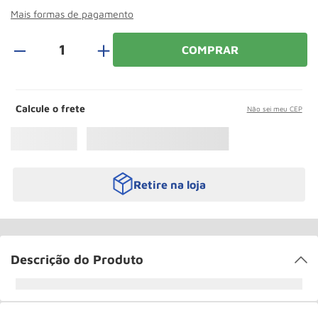
Roda
10
º
Mais formas de pagamento
＋
COMPRAR
Calcule o frete
Não sei meu CEP
Retire na loja
Descrição do Produto