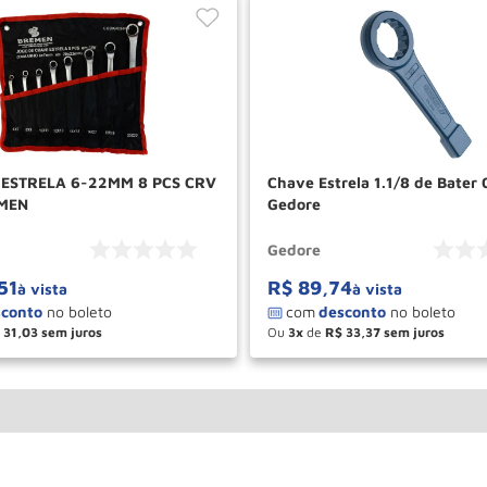
TRELA 6-22MM 8 PCS CRV
Chave Estrela 1.1/8 de Bater
MEN
Gedore
Gedore
51
R$
89
,
74
à vista
à vista
31
,
03
Ou
3
de
R$
33
,
37
＋
－
＋
COMPRAR
COM