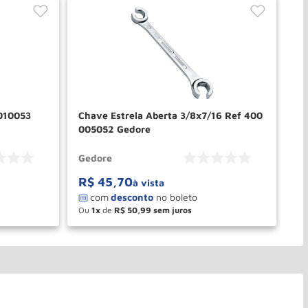
 010053
Chave Estrela Aberta 3/8x7/16 Ref 400
Ch
005052 Gedore
Ge
Gedore
Ge
R$
45
,
70
R
à vista
Ou
1
de
R$
50
,
99
O
－
＋
PRAR
COMPRAR