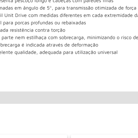
esenta pescoço longo e cabeças com paredes finas
inadas em ângulo de 5º, para transmissão otimizada de força
fil Unit Drive com medidas diferentes em cada extremidade d
al para porcas profundas ou rebaixadas
ada resistência contra torção
 parte nem estilhaça com sobrecarga, minimizando o risco d
obrecarga é indicada através de deformação
lente qualidade, adequada para utilização universal