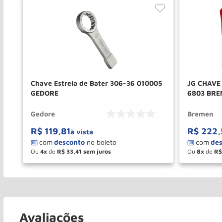
Chave Estrela de Bater 306-36 010005
JG CHAVE ES
GEDORE
6803 BRE
Gedore
Bremen
R$
119
,
81
R$
222
,
à vista
Ou
4
de
R$
33
,
41
Ou
8
de
R$
－
＋
－
COMPRAR
Avaliações