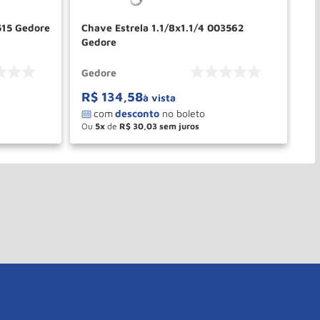
515 Gedore
Chave Estrela 1.1/8x1.1/4 003562
Ch
Gedore
Gedore
Ge
R$
134
,
58
R
à vista
Ou
5
de
R$
30
,
03
O
－
＋
PRAR
COMPRAR