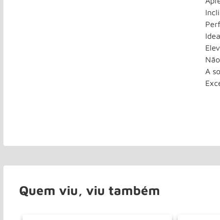
Apr
Incl
Per
Ide
Elev
Não
A s
Exce
Quem viu, viu também