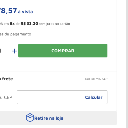
78
,
57
à vista
 Ganhe 10,37% de desconto pagando no boleto
6
R$
33
,
20
23
em
de
sem juros no cartão
mas de pagamento
＋
COMPRAR
o frete
Não sei meu CEP
Retire na loja