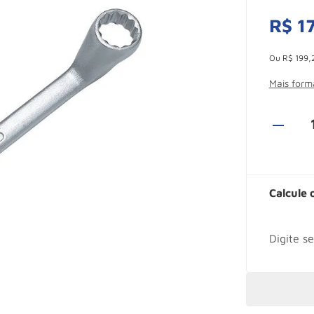
R$
1
Esconder -
Ou
R$
199
,
Mais for
Calcule 