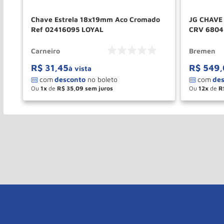
Lee
Chave Estrela 18x19mm Aco Cromado
JG CHAVE
Ref 02416095 LOYAL
CRV 6804
Carneiro
Bremen
R$
31
,
45
R$
549
,
à vista
Ou
1
de
R$
35
,
09
Ou
12
de
R
－
＋
－
COMPRAR