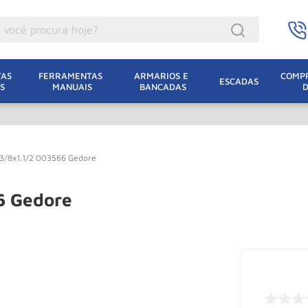
ocê procura hoje?
acacos
AS 
FERRAMENTAS 
ARMARIOS E 
COMPR
ESCADAS
S
MANUAIS
BANCADAS
incho Eletrico
acaco Hidraulico
lha Eletrica
.3/8x1.1/2 003566 Gedore
acaco Jacare
uincho
6 Gedore
acaco
dizio
lha
oda