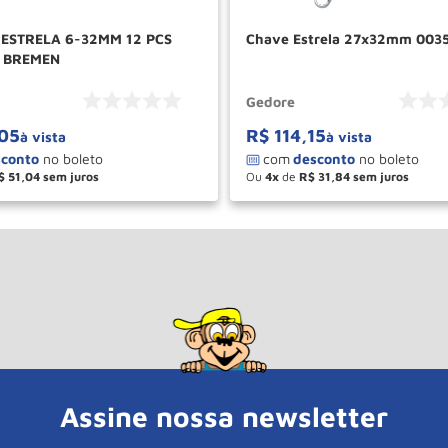
 ESTRELA 6-32MM 12 PCS
Chave Estrela 27x32mm 003
 BREMEN
Gedore
05
R$
114
,
15
à vista
à vista
$
51
,
04
Ou
4
de
R$
31
,
84
＋
－
＋
COMPRAR
COM
Assine nossa newsletter