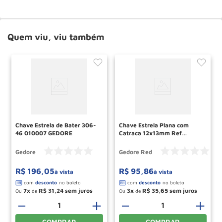
Quem viu, viu também
Chave Estrela de Bater 306-
Chave Estrela Plana com
46 010007 GEDORE
Catraca 12x13mm Ref
R07401213 GEDORE RED
Gedore
Gedore Red
R$
196
,
05
R$
95
,
86
à vista
à vista
7
R$
31
,
24
3
R$
35
,
65
Ou
de
Ou
de
＋
－
＋
－
＋
COMPRAR
COMPRAR