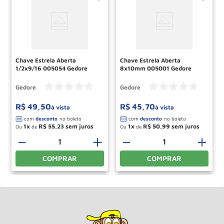
Chave Estrela Aberta
Chave Estrela Aberta
1/2x9/16 005054 Gedore
8x10mm 005001 Gedore
Gedore
Gedore
R$
49
,
50
R$
45
,
70
à vista
à vista
1
R$
55
,
23
1
R$
50
,
99
Ou
de
Ou
de
＋
－
＋
－
＋
COMPRAR
COMPRAR