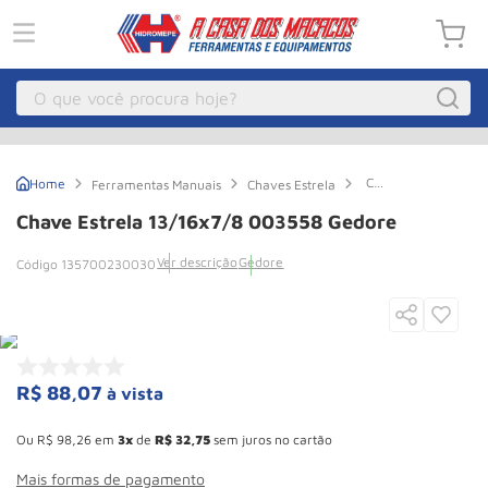
O que você procura hoje?
Macacos
1
º
Chave
Ferramentas Manuais
Chaves Estrela
Guincho Eletrico
2
º
Estrela
13/16x7/8
Chave Estrela 13/16x7/8 003558 Gedore
003558
Macaco Hidraulico
3
º
Gedore
Ver descrição
Gedore
135700230030
Talha Eletrica
4
º
Macaco Jacare
5
º
Guincho
6
º
Macaco
7
º
R$
88
,
07
à vista
Esconder - Ganhe 10,37% de desconto pagando no boleto
Rodizio
8
º
Ou
R$
98
,
26
em
3
de
R$
32
,
75
sem juros no cartão
Talha
9
º
Mais formas de pagamento