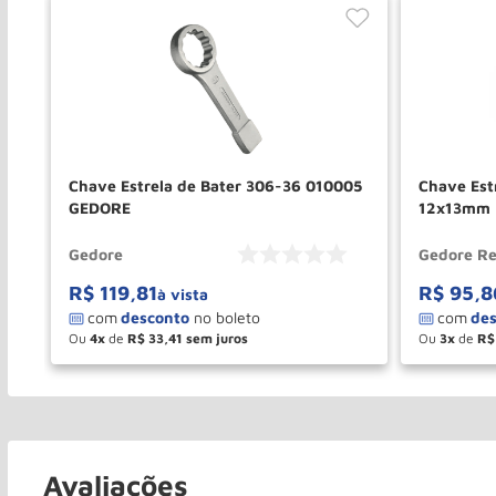
Chave Estrela de Bater 306-36 010005
Chave Est
GEDORE
12x13mm 
Gedore
Gedore R
R$
119
,
81
R$
95
,
8
à vista
Ou
4
de
R$
33
,
41
Ou
3
de
R$
－
＋
－
COMPRAR
Avaliações