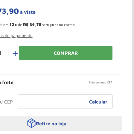
73
,
90
à vista
 Ganhe 10,37% de desconto pagando no boleto
12
R$
34
,
76
16
em
de
sem juros no cartão
mas de pagamento
＋
COMPRAR
o frete
Não sei meu CEP
Retire na loja