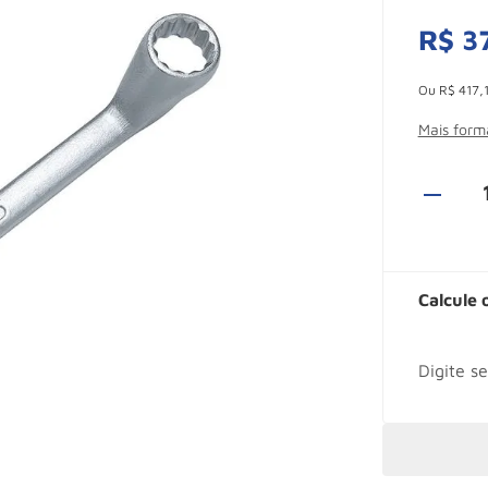
R$
3
Esconder -
Ou
R$
417
,
Mais for
Calcule 