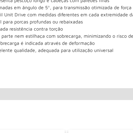
esenta pescoço longo e cabeças com paredes finas
inadas em ângulo de 5º, para transmissão otimizada de força
fil Unit Drive com medidas diferentes em cada extremidade d
al para porcas profundas ou rebaixadas
ada resistência contra torção
 parte nem estilhaça com sobrecarga, minimizando o risco d
obrecarga é indicada através de deformação
lente qualidade, adequada para utilização universal