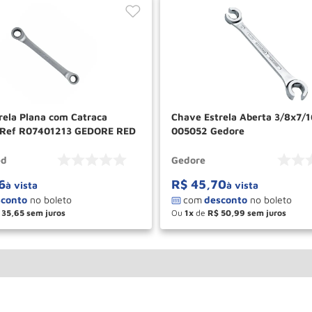
rela Plana com Catraca
Chave Estrela Aberta 3/8x7/
Ref R07401213 GEDORE RED
005052 Gedore
ed
Gedore
6
R$
45
,
70
à vista
à vista
35
,
65
Ou
1
de
R$
50
,
99
＋
－
＋
COMPRAR
COM