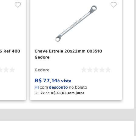
16 Ref 400
Chave Estrela 20x22mm 003510
Ch
Gedore
Gedore
Ge
R$
77
,
14
R
à vista
Ou
2
de
R$
43
,
03
O
－
＋
PRAR
COMPRAR