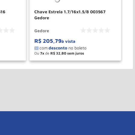
516
Chave Estrela 1.7/16x1.5/8 003567
Ch
Gedore
Gedore
Ge
R$
205
,
79
R
à vista
Ou
7
de
R$
32
,
80
O
－
＋
PRAR
COMPRAR