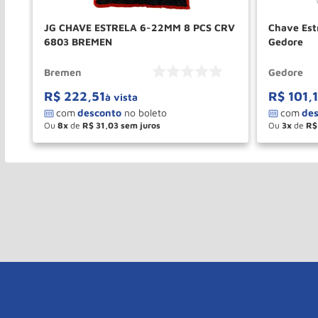
Lee
JG CHAVE ESTRELA 6-22MM 8 PCS CRV
Chave Es
6803 BREMEN
Gedore
Bremen
Gedore
R$
222
,
51
R$
101
,
à vista
Ou
8
de
R$
31
,
03
Ou
3
de
R$
－
＋
－
COMPRAR