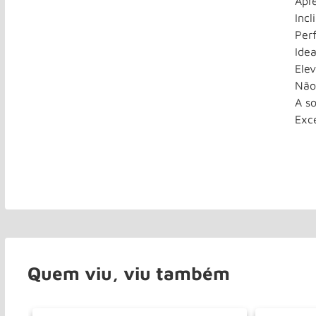
Apr
Incl
Per
Ide
Elev
Não
A s
Exce
Quem viu, viu também