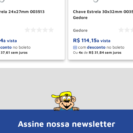
trela 24x27mm 003513
Chave Estrela 30x32mm 003
Gedore
Gedore
14
R$
114
,
15
à vista
à vista
37
,
61
Ou
4
de
R$
31
,
84
＋
－
＋
COMPRAR
COM
Assine nossa newsletter