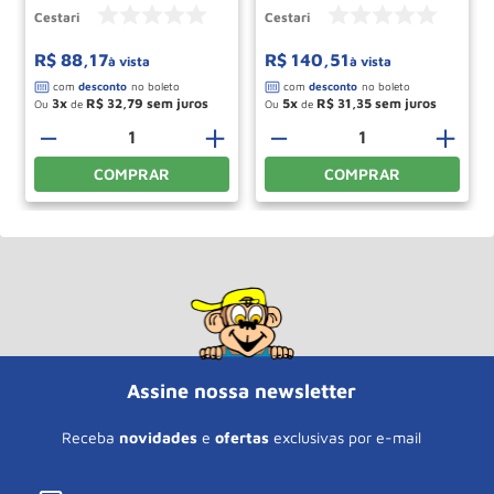
Cestari
Cestari
R$
88
,
17
R$
140
,
51
à vista
à vista
3
R$
32
,
79
5
R$
31
,
35
Ou
de
Ou
de
－
＋
－
＋
COMPRAR
COMPRAR
Assine nossa newsletter
Receba
novidades
e
ofertas
exclusivas por e-mail