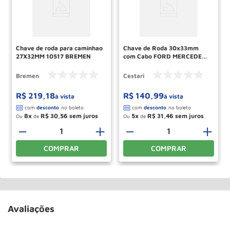
Chave de roda para caminhao
Chave de Roda 30x33mm
27X32MM 10517 BREMEN
com Cabo FORD MERCEDES
BENZ VOLKSWAGEN Ref
24451095 CESTARI
Bremen
Cestari
R$
219
,
18
R$
140
,
99
à vista
à vista
8
R$
30
,
56
5
R$
31
,
46
Ou
de
Ou
de
－
＋
－
＋
COMPRAR
COMPRAR
Avaliações