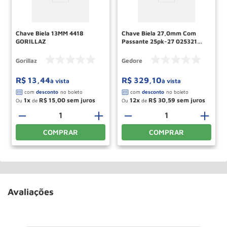
Chave Biela 13MM 4418
Chave Biela 27,0mm Com
GORILLAZ
Passante 25pk-27 025321
Gedore
Gorillaz
Gedore
R$
13
,
44
R$
329
,
10
à vista
à vista
1
R$
15
,
00
12
R$
30
,
59
Ou
de
Ou
de
＋
－
＋
－
＋
COMPRAR
COMPRAR
Avaliações