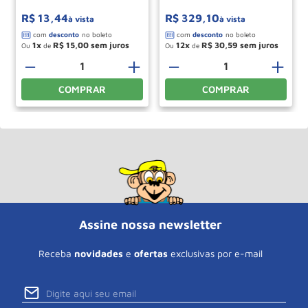
R$
13
,
44
R$
329
,
10
à vista
à vista
1
R$
15
,
00
12
R$
30
,
59
Ou
de
Ou
de
＋
－
＋
－
＋
COMPRAR
COMPRAR
Assine nossa newsletter
Receba
novidades
e
ofertas
exclusivas por e-mail