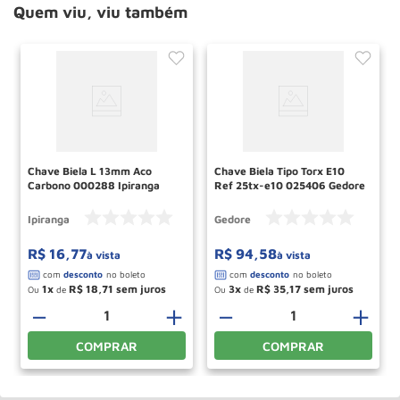
Quem viu, viu também
Chave Biela L 13mm Aco
Chave Biela Tipo Torx E10
Carbono 000288 Ipiranga
Ref 25tx-e10 025406 Gedore
Ipiranga
Gedore
R$
16
,
77
R$
94
,
58
à vista
à vista
1
R$
18
,
71
3
R$
35
,
17
Ou
de
Ou
de
－
＋
－
＋
COMPRAR
COMPRAR