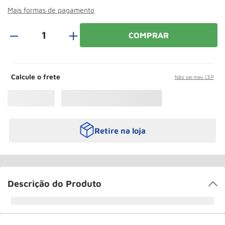
Rodizio
10
º
Mais formas de pagamento
＋
COMPRAR
Calcule o frete
Não sei meu CEP
Retire na loja
Descrição do Produto