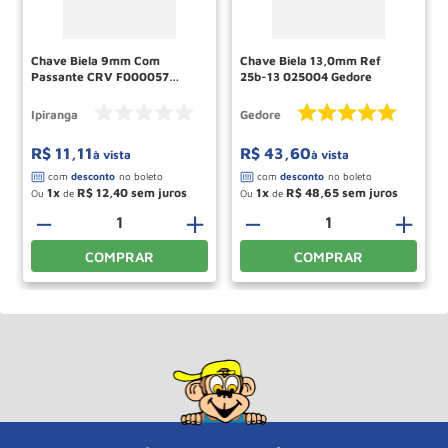
Chave Biela 9mm Com
Chave Biela 13,0mm Ref
Passante CRV F000057
25b-13 025004 Gedore
IPIRANGA
Ipiranga
Gedore
R$
11
,
11
R$
43
,
60
à vista
à vista
1
R$
12
,
40
1
R$
48
,
65
Ou
de
Ou
de
－
＋
－
＋
COMPRAR
COMPRAR