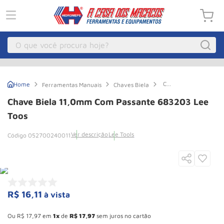
O que você procura hoje?
Macacos
1
º
Chave
Ferramentas Manuais
Chaves Biela
Guincho Eletrico
2
º
Biela
11,0mm
Chave Biela 11,0mm Com Passante 683203 Lee
Com
Macaco Hidraulico
3
º
Passante
Toos
683203
Macaco Jacare
4
º
Lee
Ver descrição
Lee Tools
052700240011
Toos
Guincho
5
º
Talha Eletrica
6
º
Macaco
7
º
R$
16
,
11
à vista
Talha
8
º
Esconder - Ganhe 10,37% de desconto pagando no boleto
Paleteira
9
º
Ou
R$
17
,
97
em
1
de
R$
17
,
97
sem juros no cartão