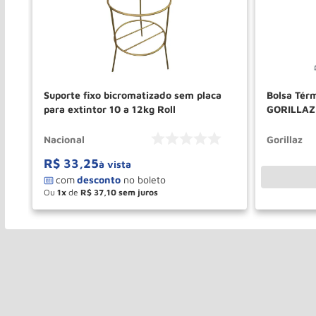
Suporte fixo bicromatizado sem placa
Bolsa Tér
para extintor 10 a 12kg Roll
GORILLAZ
Nacional
Gorillaz
R$
33
,
25
à vista
Ou
1
de
R$
37
,
10
－
＋
COMPRAR