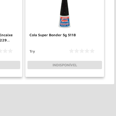
 Encaixe
Cola Super Bonder 5g 5118
Ma
2229
11
Try
Tr
INDISPONÍVEL