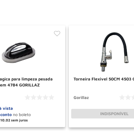
agica para limpeza pesada
Torneira Flexivel 50CM 4503
ugem 4784 GORILLAZ
Gorillaz
à vista
INDISPONÍVEL
10
,
02
＋
COMPRAR