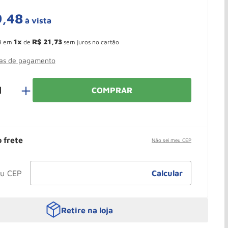
9
,
48
à vista
 Ganhe 10,37% de desconto pagando no boleto
1
R$
21
,
73
3
em
de
sem juros no cartão
mas de pagamento
＋
COMPRAR
o frete
Não sei meu CEP
Retire na loja