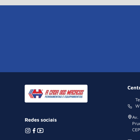
Cent
Te
W
Av.
Redes sociais
Pru
CEP