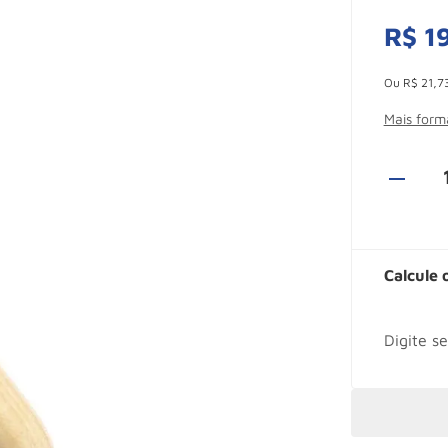
R$
1
Esconder -
Ou
R$
21
,
7
Mais for
Calcule 