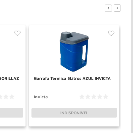
 GORILLAZ
Garrafa Termica 5Litros AZUL INVICTA
Su
pa
Invicta
Na
INDISPONÍVEL