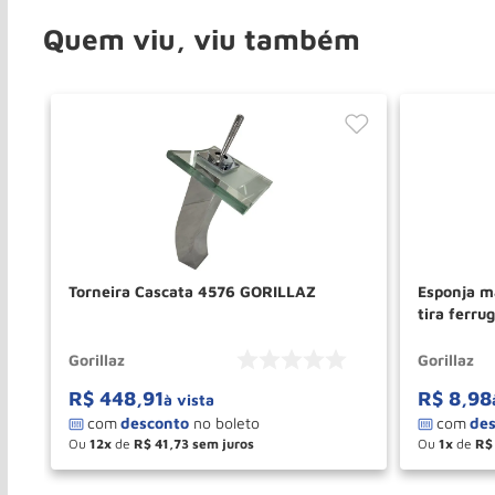
Quem viu, viu também
Torneira Cascata 4576 GORILLAZ
Esponja m
tira ferr
Gorillaz
Gorillaz
R$
448
,
91
R$
8
,
98
à vista
Ou
12
de
R$
41
,
73
Ou
1
de
R$
－
＋
－
COMPRAR