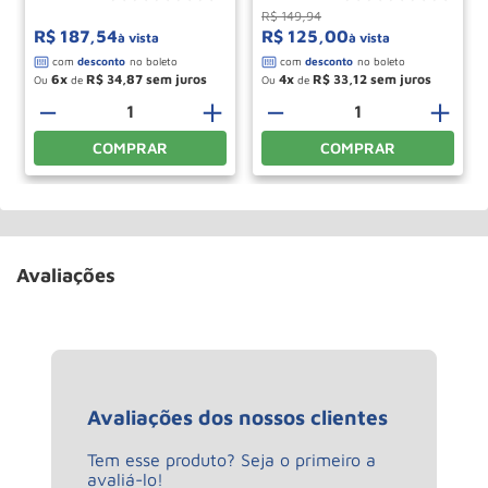
R$
149
,
94
R$
187
,
54
R$
125
,
00
à vista
à vista
6
R$
34
,
87
4
R$
33
,
12
Ou
de
Ou
de
＋
－
＋
－
＋
COMPRAR
COMPRAR
Avaliações
Avaliações dos nossos clientes
Tem esse produto? Seja o primeiro a
avaliá-lo!