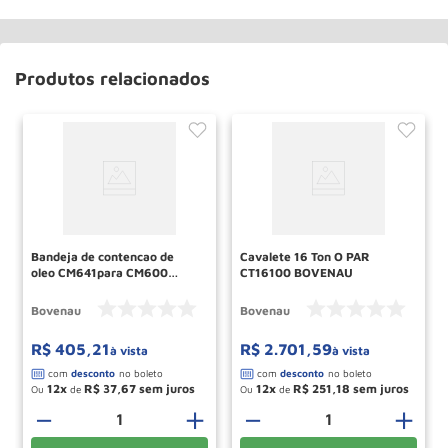
Produtos relacionados
Bandeja de contencao de
Cavalete 16 Ton O PAR
oleo CM641para CM600
CT16100 BOVENAU
BOVENAU
Bovenau
Bovenau
R$
405
,
21
R$
2
.
701
,
59
à vista
à vista
12
R$
37
,
67
12
R$
251
,
18
Ou
de
Ou
de
＋
－
＋
－
＋