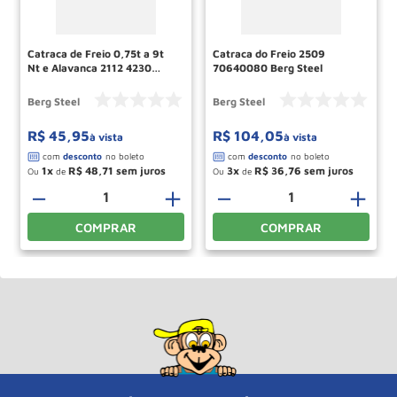
Catraca de Freio 0,75t a 9t
Catraca do Freio 2509
Nt e Alavanca 2112 4230
70640080 Berg Steel
70620124 Berg Steel
Berg Steel
Berg Steel
R$
45
,
95
R$
104
,
05
à vista
à vista
1
R$
48
,
71
3
R$
36
,
76
Ou
de
Ou
de
－
＋
－
＋
COMPRAR
COMPRAR