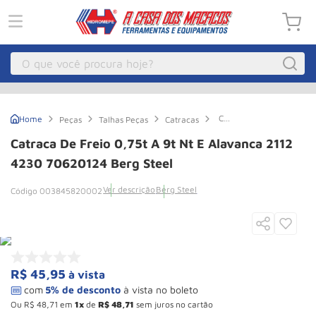
O que você procura hoje?
Macacos
1
º
Catraca
Peças
Talhas Peças
Catracas
Guincho Eletrico
2
º
de
Freio
Catraca De Freio 0,75t A 9t Nt E Alavanca 2112
0,75t
Macaco Hidraulico
3
º
a
4230 70620124 Berg Steel
9t
Macaco Jacare
4
º
Nt
Ver descrição
Berg Steel
003845820002
e
Guincho
5
º
Alavanca
2112
4230
Talha Eletrica
6
º
70620124
Berg
Macaco
7
º
Steel
R$
45
,
95
à vista
Talha
8
º
Rodizio
9
º
Ou
R$
48
,
71
em
1
de
R$
48
,
71
sem juros no cartão