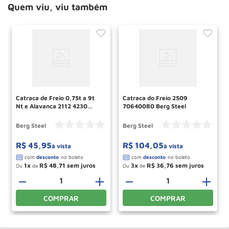
Quem viu, viu também
Catraca de Freio 0,75t a 9t
Catraca do Freio 2509
Nt e Alavanca 2112 4230
70640080 Berg Steel
70620124 Berg Steel
Berg Steel
Berg Steel
R$
45
,
95
R$
104
,
05
à vista
à vista
1
R$
48
,
71
3
R$
36
,
76
Ou
de
Ou
de
－
＋
－
＋
COMPRAR
COMPRAR