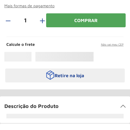
Roda
10
º
Mais formas de pagamento
＋
COMPRAR
Calcule o frete
Não sei meu CEP
Retire na loja
Descrição do Produto