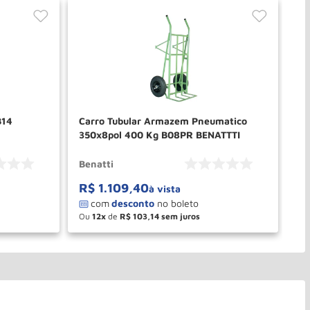
B14
Carro Tubular Armazem Pneumatico
Ca
350x8pol 400 Kg B08PR BENATTTI
Re
Benatti
Be
R$
1
.
109
,
40
R
à vista
Ou
12
de
R$
103
,
14
O
－
＋
PRAR
COMPRAR