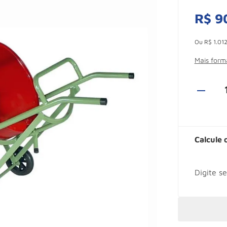
R$
9
Esconder -
Ou
R$
1
.
01
Mais for
Calcule 