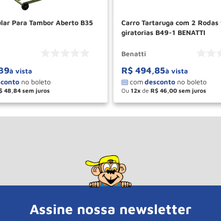
ular Para Tambor Aberto B35
Carro Tartaruga com 2 Rodas 
giratorias B49-1 BENATTI
Benatti
39
R$
494
,
85
à vista
à vista
$
48
,
84
Ou
12
de
R$
46
,
00
＋
－
＋
COMPRAR
COM
Assine nossa newsletter