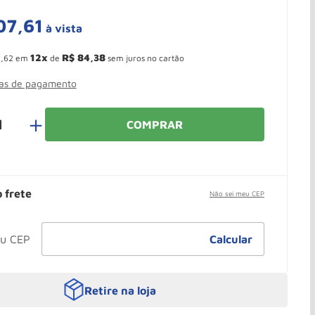
07
,
61
à vista
 Ganhe 10,37% de desconto pagando no boleto
12
R$
84
,
38
2
,
62
em
de
sem juros no cartão
mas de pagamento
＋
COMPRAR
o frete
Não sei meu CEP
Retire na loja