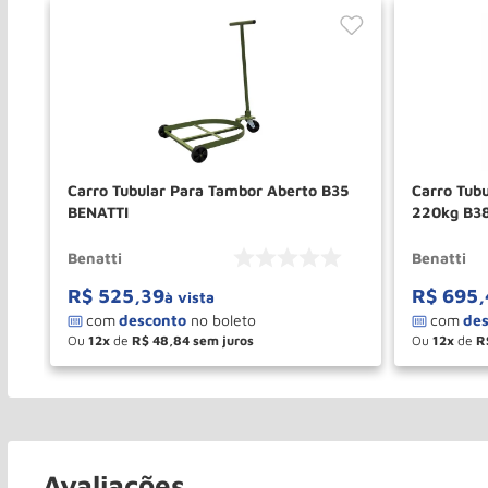
Carro Tubular Para Tambor Aberto B35
Carro Tub
BENATTI
220kg B3
Benatti
Benatti
R$
525
,
39
R$
695
,
à vista
Ou
12
de
R$
48
,
84
Ou
12
de
R
－
＋
－
COMPRAR
Avaliações