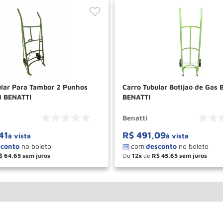
ular Para Tambor 2 Punhos
Carro Tubular Botijao de Gas 
8 BENATTI
BENATTI
Benatti
41
R$
491
,
09
à vista
à vista
$
64
,
65
Ou
12
de
R$
45
,
65
＋
－
＋
COMPRAR
COM