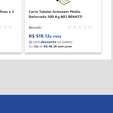
fixas e 2
Carro Tubular Armazem Medio
Ca
Reforcado 300 Kg B07 BENATTI
B0
Benatti
Be
R$
519
,
12
R
à vista
Ou
12
de
R$
48
,
26
O
－
＋
PRAR
COMPRAR