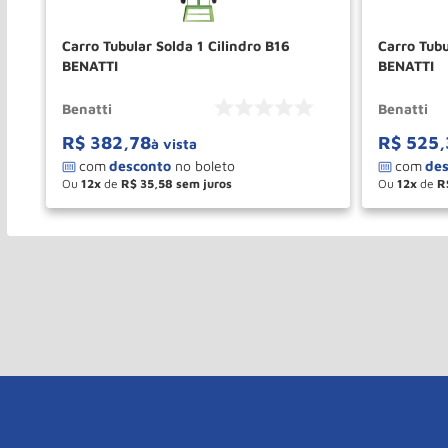
Carro Tubular Solda 1 Cilindro B16
Carro Tub
BENATTI
BENATTI
Benatti
Benatti
R$
382
,
78
R$
525
,
à vista
Ou
12
de
R$
35
,
58
Ou
12
de
R
－
＋
－
COMPRAR