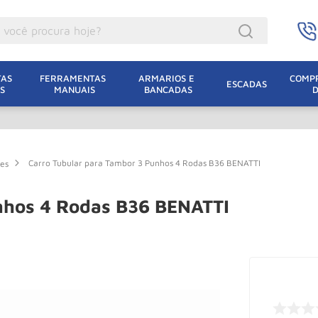
ocê procura hoje?
acacos
AS 
FERRAMENTAS 
ARMARIOS E 
COMPR
ESCADAS
S
MANUAIS
BANCADAS
incho Eletrico
acaco Hidraulico
uincho
Carro Tubular para Tambor 3 Punhos 4 Rodas B36 BENATTI
res
acaco Jacare
lha Eletrica
nhos 4 Rodas B36 BENATTI
acaco
lha
dizio
leteira