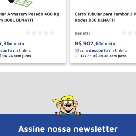
ular Armazem Pesado 400 Kg
Carro Tubular para Tambor 3 
cm B08L BENATTI
Rodas B36 BENATTI
Benatti
5
,
35
R$
907
,
61
à vista
à vista
$
96
,
26
Ou
12
de
R$
84
,
38
＋
－
＋
COMPRAR
COM
Assine nossa newsletter