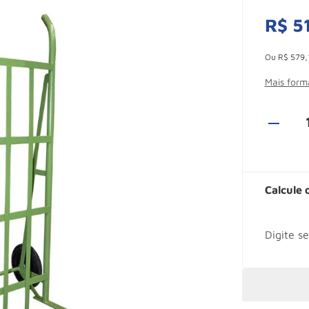
R$
5
Esconder -
Ou
R$
579
,
Mais for
Calcule 