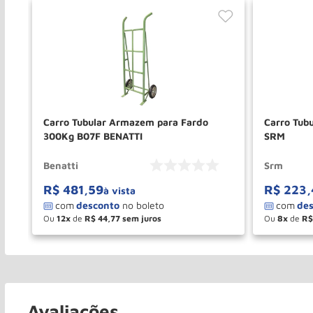
0Kg
Carro Tubular Armazem para Fardo
Carro Tub
300Kg B07F BENATTI
SRM
Benatti
Srm
R$
481
,
59
R$
223
,
à vista
Ou
12
de
R$
44
,
77
Ou
8
de
R$
－
＋
－
COMPRAR
Avaliações