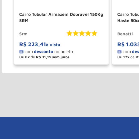
Tm5
Carro Tubular Armazem Dobravel 150Kg
Carro Tub
SRM
Haste 50
Srm
Benatti
R$
223
,
41
R$
1
.
03
à vista
Ou
8
de
R$
31
,
15
Ou
12
de
R
－
＋
－
COMPRAR