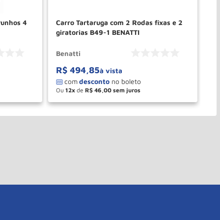
Punhos 4
Carro Tartaruga com 2 Rodas fixas e 2
Ca
giratorias B49-1 BENATTI
22
Benatti
Be
R$
494
,
85
R
à vista
Ou
12
de
R$
46
,
00
O
－
＋
PRAR
COMPRAR