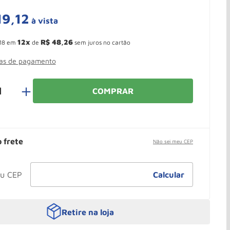
19
,
12
à vista
 Ganhe 10,37% de desconto pagando no boleto
12
R$
48
,
26
18
em
de
sem juros no cartão
mas de pagamento
＋
COMPRAR
o frete
Não sei meu CEP
Retire na loja