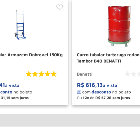
ular Armazem Dobravel 150Kg
Carro tubular tartaruga redo
Tambor B40 BENATTI
Benatti
41
R$
616
,
13
à vista
à vista
31
,
15
Ou
12
de
R$
57
,
28
＋
－
＋
COMPRAR
COM