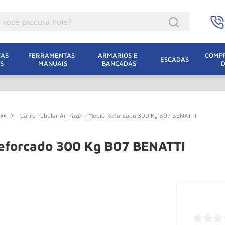
ocê procura hoje?
acacos
AS 
FERRAMENTAS 
ARMARIOS E 
COMPR
ESCADAS
S
MANUAIS
BANCADAS
incho Eletrico
acaco Hidraulico
acaco Jacare
Carro Tubular Armazem Medio Reforcado 300 Kg B07 BENATTI
res
uincho
lha Eletrica
eforcado 300 Kg B07 BENATTI
acaco
lha
dizio
oda