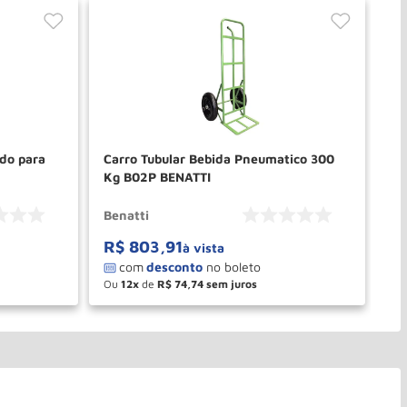
ndo para
Carro Tubular Bebida Pneumatico 300
Ca
Kg B02P BENATTI
Benatti
Be
R$
803
,
91
R
à vista
Ou
12
de
R$
74
,
74
O
－
＋
PRAR
COMPRAR