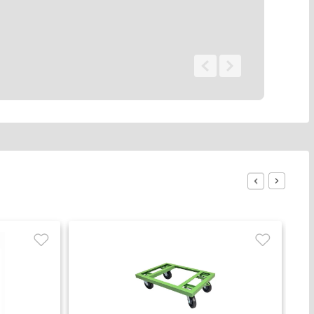
0 - 0
de
0