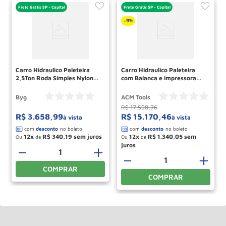
Frete Grátis SP - Capital
Frete Grátis SP - Capital
9%
-
Carro Hidraulico Paleteira
Carro Hidraulico Paleteira
2,5Ton Roda Simples Nylon
com Balanca e impressora
Largo R25 BYG
2,0 Ton roda dupla nylon
largo TB2000i Acm Tools
Byg
ACM Tools
R$
17
.
598
,
76
R$
3
.
658
,
99
R$
15
.
170
,
46
à vista
à vista
12
R$
340
,
19
12
R$
1
.
340
,
05
Ou
de
Ou
de
－
＋
－
＋
COMPRAR
COMPRAR