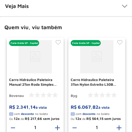
Veja Mais
Quem viu, viu também
Frete Grátis SP - Capital
Frete Grátis SP - Capital
Carro Hidráulico Paleteira
Carro Hidraulico Paleteira
Manual 2Ton Roda Simples
3Ton Nylon Estreito L30B
Nylon Largo TP2200
BYGC301DNNMV2 BYG
BOVENAU
Bovenau
Byg
R$
2
.
341
,
14
R$
6
.
067
,
82
à vista
à vista
12
R$
217
,
66
12
R$
564
,
15
Ou
de
Ou
de
－
＋
－
＋