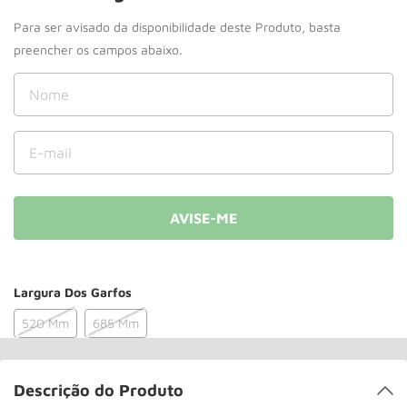
Paleteira
10
º
Largura Dos Garfos
520 Mm
685 Mm
Descrição do Produto