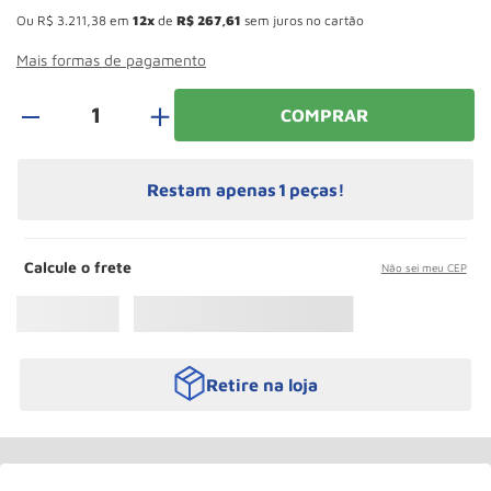
Roda
10
º
Ou
R$
3
.
211
,
38
em
12
de
R$
267
,
61
sem juros no cartão
Mais formas de pagamento
＋
COMPRAR
Restam apenas
1
peças!
Calcule o frete
Não sei meu CEP
Retire na loja