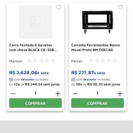
Carro Fechado 6 Gavetas
Carrinho Ferramentas Banco
com chave BLACK CR-53B
Movel Preto BM FERCAR
MARCON
Marcon
Fercar
R$
2
.
628
,
06
R$
271
,
87
à vista
à vista
12
R$
244
,
34
10
R$
30
,
33
Ou
de
Ou
de
－
＋
－
＋
COMPRAR
COMPRAR