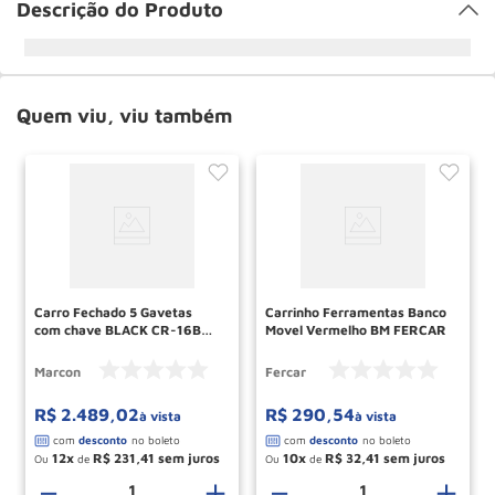
Descrição do Produto
Quem viu, viu também
Carro Fechado 5 Gavetas
Carrinho Ferramentas Banco
com chave BLACK CR-16B
Movel Vermelho BM FERCAR
MARCON
Marcon
Fercar
R$
2
.
489
,
02
R$
290
,
54
à vista
à vista
12
R$
231
,
41
10
R$
32
,
41
Ou
de
Ou
de
－
＋
－
＋