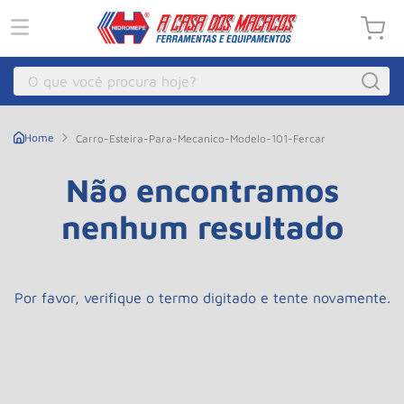
O que você procura hoje?
Macacos
1
º
Carro-Esteira-Para-Mecanico-Modelo-101-Fercar
Guincho Eletrico
2
º
Não encontramos
Macaco Hidraulico
3
º
nenhum resultado
Talha Eletrica
4
º
Macaco Jacare
5
º
Guincho
6
º
Por favor, verifique o termo digitado e tente novamente.
Macaco
7
º
Rodizio
8
º
Talha
9
º