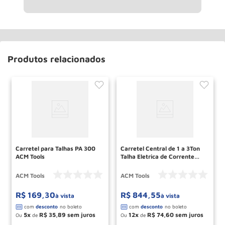
Produtos relacionados
Carretel para Talhas PA 300
Carretel Central de 1 a 3Ton
ACM Tools
Talha Eletrica de Corrente
TEC Cod 41 ACM TOOLS
ACM Tools
ACM Tools
R$
169
,
30
R$
844
,
55
à vista
à vista
5
R$
35
,
89
12
R$
74
,
60
Ou
de
Ou
de