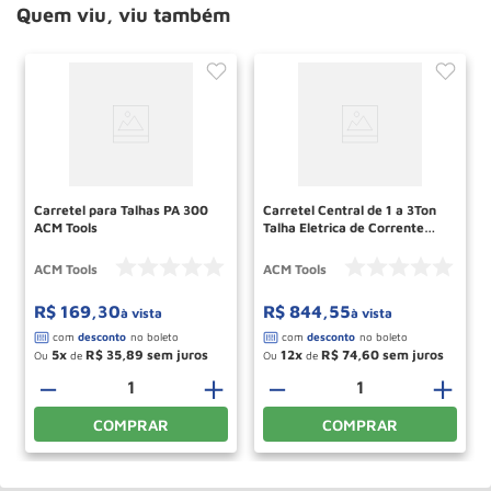
Quem viu, viu também
Carretel para Talhas PA 300
Carretel Central de 1 a 3Ton
ACM Tools
Talha Eletrica de Corrente
TEC Cod 41 ACM TOOLS
ACM Tools
ACM Tools
R$
169
,
30
R$
844
,
55
à vista
à vista
5
R$
35
,
89
12
R$
74
,
60
Ou
de
Ou
de
－
＋
－
＋
COMPRAR
COMPRAR