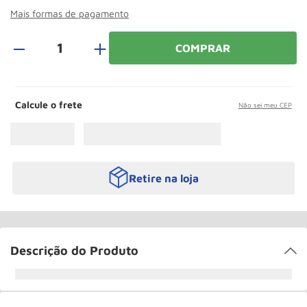
Roda
10
º
Mais formas de pagamento
＋
COMPRAR
Calcule o frete
Não sei meu CEP
Retire na loja
Descrição do Produto