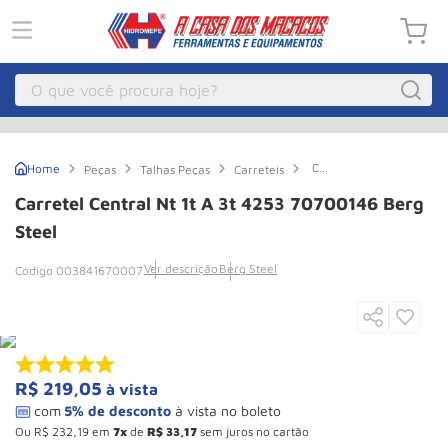
O que você procura hoje?
Macacos
1
º
Carretel
Peças
Talhas Peças
Carreteis
Guincho Eletrico
2
º
Central
Nt
Carretel Central Nt 1t A 3t 4253 70700146 Berg
1t a
Macaco Hidraulico
3
º
3t
Steel
4253
Talha Eletrica
4
º
70700146
Ver descrição
Berg Steel
003841670007
Berg
Macaco Jacare
5
º
Steel
Guincho
6
º
Macaco
7
º
R$
219
,
05
à vista
Rodizio
8
º
Talha
9
º
Ou
R$
232
,
19
em
7
de
R$
33
,
17
sem juros no cartão