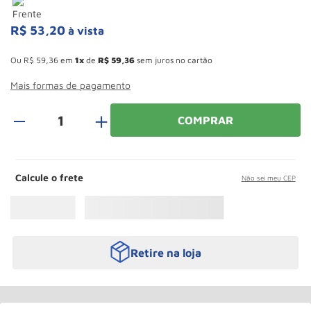
Roda
10
º
R$
53
,
20
à vista
Esconder - Ganhe 10,37% de desconto pagando no boleto
Ou
R$
59
,
36
em
1
de
R$
59
,
36
sem juros no cartão
Mais formas de pagamento
＋
COMPRAR
Calcule o frete
Não sei meu CEP
Retire na loja