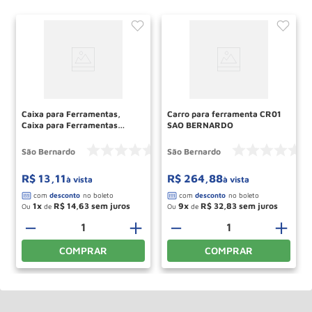
Caixa para Ferramentas,
Carro para ferramenta CR01
Caixa para Ferramentas
SAO BERNARDO
CF40, CF40, SAO BERNARDO
São Bernardo
São Bernardo
R$
13
,
11
R$
264
,
88
à vista
à vista
1
R$
14
,
63
9
R$
32
,
83
Ou
de
Ou
de
＋
－
＋
－
＋
COMPRAR
COMPRAR