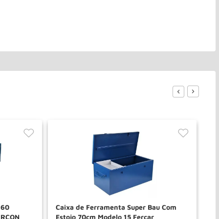
160
Caixa de Ferramenta Super Bau Com
Ca
ARCON
Estojo 70cm Modelo 15 Fercar
Mo