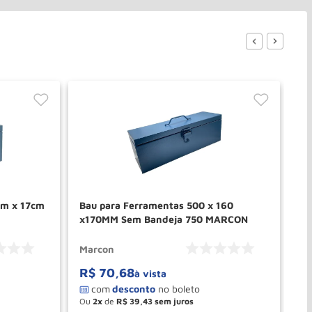
cm x 17cm
Bau para Ferramentas 500 x 160
Ca
x170MM Sem Bandeja 750 MARCON
Es
Marcon
Fe
R$
70
,
68
R
à vista
Ou
2
de
R$
39
,
43
O