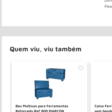
Dim
Pes
Quem viu, viu também
Bau Multiuso para Ferramentas
Caixa Fer
Reforcado Ref 900 MARCON
sem band