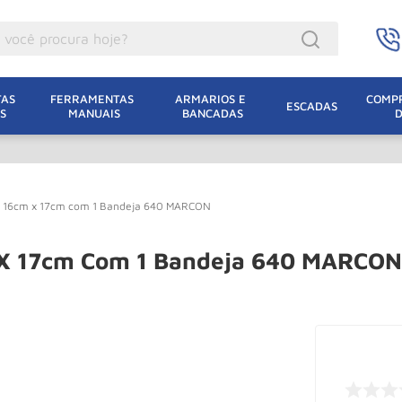
ocê procura hoje?
acacos
AS 
FERRAMENTAS 
ARMARIOS E 
COMPR
ESCADAS
S
MANUAIS
BANCADAS
incho Eletrico
acaco Hidraulico
lha Eletrica
x 16cm x 17cm com 1 Bandeja 640 MARCON
acaco Jacare
uincho
 X 17cm Com 1 Bandeja 640 MARCON
acaco
dizio
lha
oda