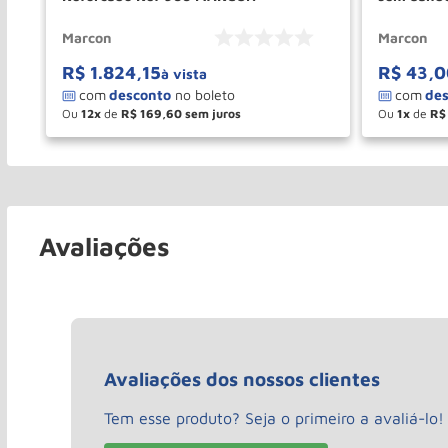
Marcon
Marcon
R$
1
.
824
,
15
R$
43
,
0
à vista
Ou
12
de
R$
169
,
60
Ou
1
de
R$
－
＋
－
COMPRAR
Avaliações
Avaliações dos nossos clientes
Tem esse produto? Seja o primeiro a avaliá-lo!