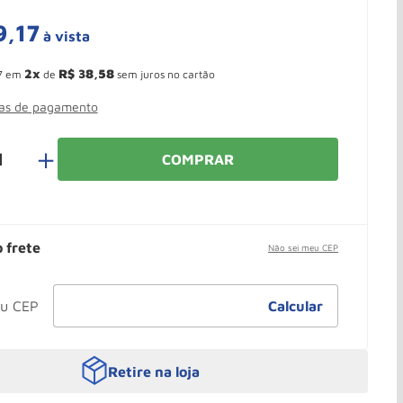
9
,
17
à vista
 Ganhe 10,37% de desconto pagando no boleto
2
R$
38
,
58
7
em
de
sem juros no cartão
mas de pagamento
＋
COMPRAR
o frete
Não sei meu CEP
Retire na loja