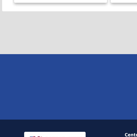
－
＋
－
COMPRAR
Cent