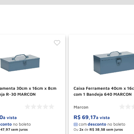
ramenta 30cm x 16cm x 8cm
Caixa Ferramenta 40cm x 16
eja R-30 MARCON
com 1 Bandeja 640 MARCON
Marcon
0
R$
69
,
17
à vista
à vista
47
,
97
Ou
2
de
R$
38
,
58