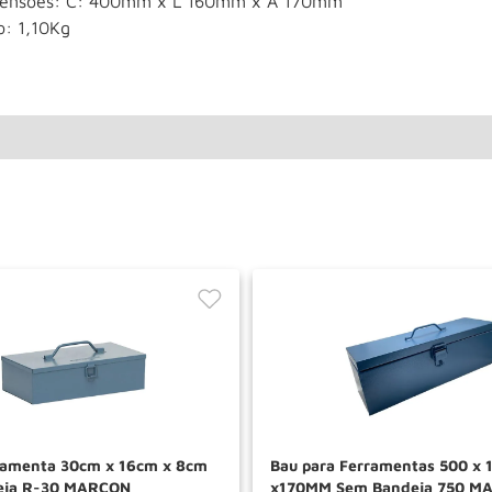
ensões: C: 400mm x L 160mm x A 170mm
o: 1,10Kg
ramenta 30cm x 16cm x 8cm
Bau para Ferramentas 500 x 
eja R-30 MARCON
x170MM Sem Bandeja 750 M