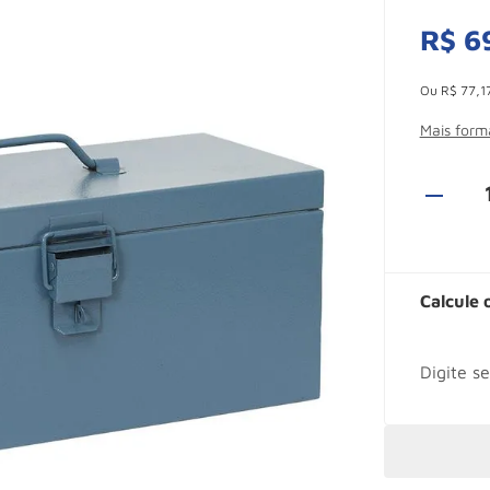
R$
6
Esconder -
Ou
R$
77
,
1
Mais for
Calcule 