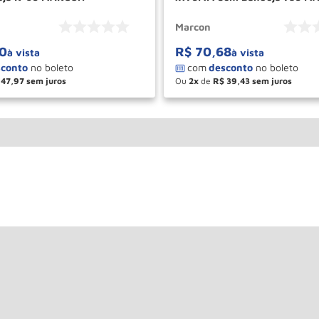
Marcon
0
R$
70
,
68
à vista
à vista
47
,
97
Ou
2
de
R$
39
,
43
＋
－
＋
COMPRAR
COM