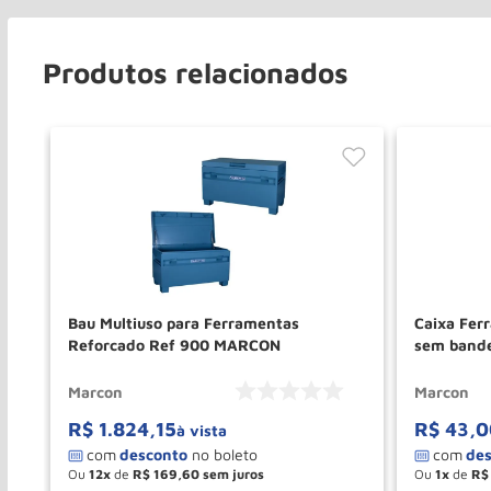
Produtos relacionados
0cm
Bau Multiuso para Ferramentas
Caixa Fer
Reforcado Ref 900 MARCON
sem band
Marcon
Marcon
R$
1
.
824
,
15
R$
43
,
0
à vista
Ou
12
de
R$
169
,
60
Ou
1
de
R$