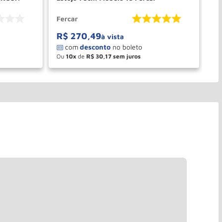
Fercar
Fe
R$
270
,
49
R
à vista
Ou
10
de
R$
30
,
17
O
－
＋
PRAR
COMPRAR