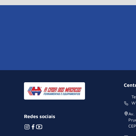
Cent
Te
W
Av.
Redes sociais
Pru
CEP