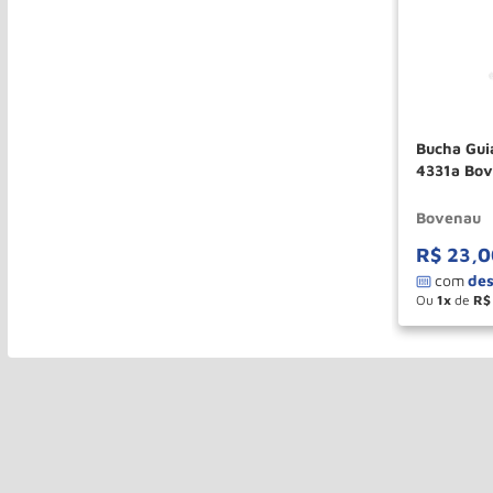
Bucha Guia
4331a Bo
Bovenau
R$
23
,
0
Ou
1
de
R$
－