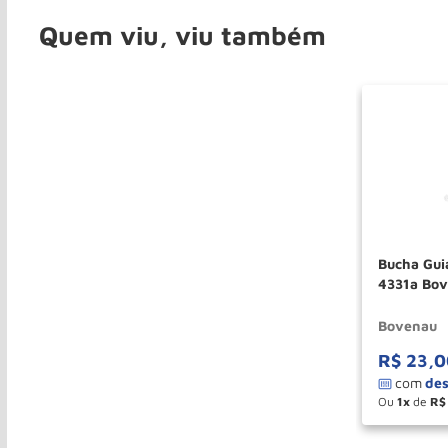
Quem viu, viu também
Bucha Guia
4331a Bo
Bovenau
R$
23
,
0
Ou
1
de
R$
－