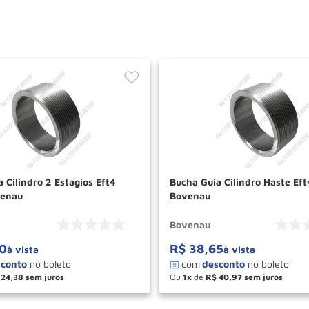
 Cilindro 2 Estagios Eft4
Bucha Guia Cilindro Haste Ef
venau
Bovenau
Bovenau
0
R$
38
,
65
à vista
à vista
24
,
38
Ou
1
de
R$
40
,
97
＋
－
＋
COMPRAR
COM