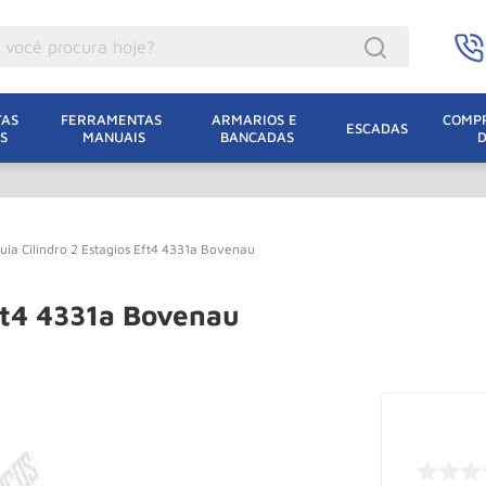
ocê procura hoje?
acacos
AS 
FERRAMENTAS 
ARMARIOS E 
COMPR
ESCADAS
S
MANUAIS
BANCADAS
incho Eletrico
acaco Hidraulico
acaco Jacare
ia Cilindro 2 Estagios Eft4 4331a Bovenau
uincho
lha Eletrica
Eft4 4331a Bovenau
acaco
lha
leteira
dizio