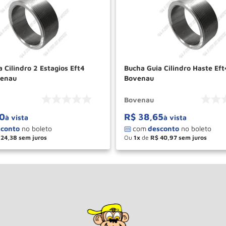
 Cilindro 2 Estagios Eft4
Bucha Guia Cilindro Haste Ef
venau
Bovenau
Bovenau
0
R$
38
,
65
à vista
à vista
24
,
38
Ou
1
de
R$
40
,
97
＋
－
＋
COMPRAR
COM