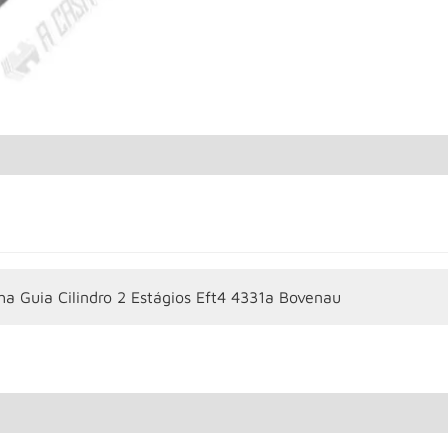
ha Guia Cilindro 2 Estágios Eft4 4331a Bovenau