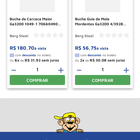
Bucha da Carcaca Maior
Bucha Guia da Mola
Ga3200 1049-1 70660490
Mordentes Ga3200 4/3928
Berg Steel
70660094 Berg Steel
Berg Steel
Berg Steel
R$
180
,
70
R$
56
,
75
à vista
à vista
6
R$
31
,
92
2
R$
30
,
08
Ou
de
Ou
de
＋
－
＋
－
＋
COMPRAR
COMPRAR