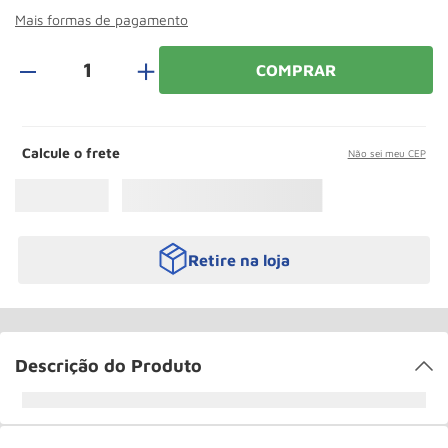
Rodizio
10
º
Mais formas de pagamento
＋
COMPRAR
Calcule o frete
Não sei meu CEP
Retire na loja
Descrição do Produto