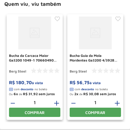
Quem viu, viu também
Bucha da Carcaca Maior
Bucha Guia da Mola
Ga3200 1049-1 70660490
Mordentes Ga3200 4/3928
Berg Steel
70660094 Berg Steel
Berg Steel
Berg Steel
R$
180
,
70
R$
56
,
75
à vista
à vista
6
R$
31
,
92
2
R$
30
,
08
Ou
de
Ou
de
＋
－
＋
－
＋
COMPRAR
COMPRAR