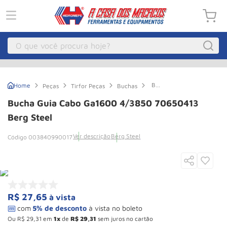
O que você procura hoje?
Macacos
1
º
Bucha
Peças
Tirfor Peças
Buchas
Guincho Eletrico
2
º
Guia
Cabo
Bucha Guia Cabo Ga1600 4/3850 70650413
Ga1600
Macaco Hidraulico
3
º
4/3850
Berg Steel
70650413
Macaco Jacare
4
º
Berg
Ver descrição
Berg Steel
003840990017
Steel
Guincho
5
º
Talha Eletrica
6
º
Macaco
7
º
R$
27
,
65
à vista
Talha
8
º
Paleteira
9
º
Ou
R$
29
,
31
em
1
de
R$
29
,
31
sem juros no cartão