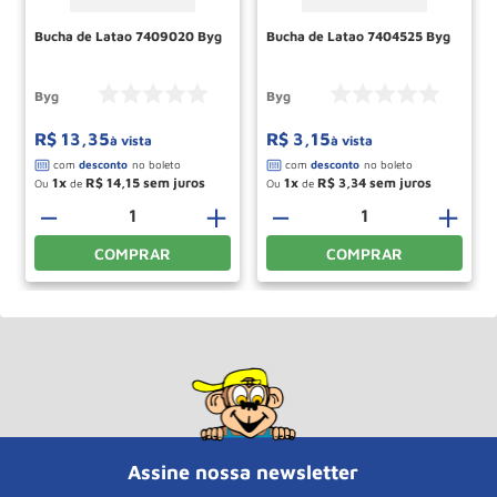
Bucha de Latao 7409020 Byg
Bucha de Latao 7404525 Byg
Byg
Byg
R$
13
,
35
R$
3
,
15
à vista
à vista
1
R$
14
,
15
1
R$
3
,
34
Ou
de
Ou
de
＋
－
＋
－
＋
COMPRAR
COMPRAR
Assine nossa newsletter