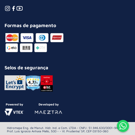
Formas de pagamento
Selos de segurança
Powered by
Developed by
Hidromepe Eng. de Manut. Hidr. Ind. e Com. LTDA - CNPJ: 51.946.630/0001-94 Av.
Prof. Luis Ignácio Anhaia Mello, 500 - - Vl. Prudente/ SP, CEP 03150-060