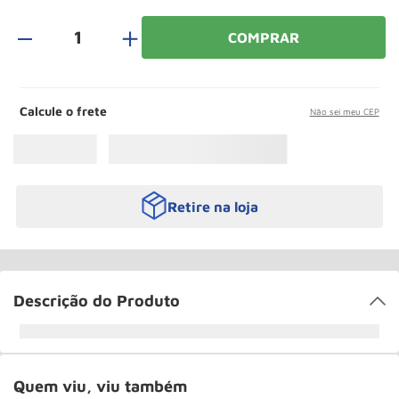
Rodizio
10
º
＋
COMPRAR
Calcule o frete
Não sei meu CEP
Retire na loja
Descrição do Produto
Quem viu, viu também