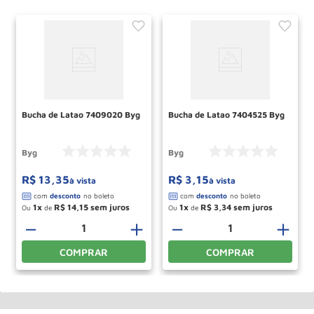
Bucha de Latao 7409020 Byg
Bucha de Latao 7404525 Byg
Byg
Byg
R$
13
,
35
R$
3
,
15
à vista
à vista
1
R$
14
,
15
1
R$
3
,
34
Ou
de
Ou
de
＋
－
＋
－
＋
COMPRAR
COMPRAR