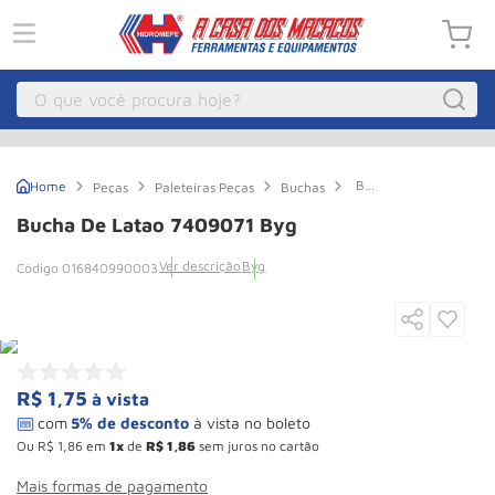
O que você procura hoje?
Macacos
1
º
Bucha
Peças
Paleteiras Peças
Buchas
Guincho Eletrico
2
º
de
Latao
Bucha De Latao 7409071 Byg
7409071
Macaco Hidraulico
3
º
Byg
Ver descrição
Byg
016840990003
Macaco Jacare
4
º
Guincho
5
º
Talha Eletrica
6
º
Macaco
7
º
R$
1
,
75
à vista
Talha
8
º
Ou
R$
1
,
86
em
1
de
R$
1
,
86
sem juros no cartão
Paleteira
9
º
Mais formas de pagamento