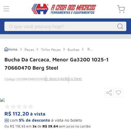
O que você procura hoje?
Macacos
1
º
Bucha
Peças
Tirfor Peças
Buchas
Guincho Eletrico
2
º
da
Carcaca,
Bucha Da Carcaca, Menor Ga3200 1025-1
Menor
Macaco Hidraulico
3
º
Ga3200
70660470 Berg Steel
1025-
Talha Eletrica
4
º
1
Ver descrição
Berg Steel
003840990009
70660470
Macaco Jacare
5
º
Berg
Steel
Guincho
6
º
Macaco
7
º
R$
112
,
20
à vista
Rodizio
8
º
Talha
9
º
Ou
R$
118
,
93
em
3
de
R$
39
,
64
sem juros no cartão