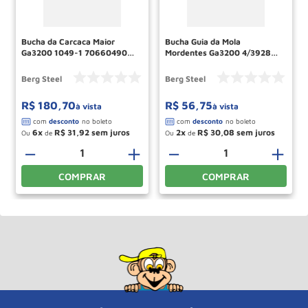
Bucha da Carcaca Maior
Bucha Guia da Mola
Ga3200 1049-1 70660490
Mordentes Ga3200 4/3928
Berg Steel
70660094 Berg Steel
Berg Steel
Berg Steel
R$
180
,
70
R$
56
,
75
à vista
à vista
6
R$
31
,
92
2
R$
30
,
08
Ou
de
Ou
de
＋
－
＋
－
＋
COMPRAR
COMPRAR