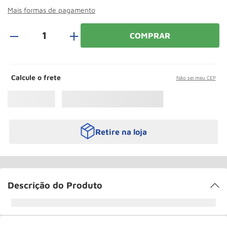
Roda
10
º
Mais formas de pagamento
＋
COMPRAR
Calcule o frete
Não sei meu CEP
Retire na loja
Descrição do Produto