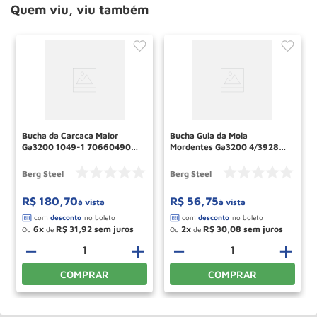
Quem viu, viu também
Bucha da Carcaca Maior
Bucha Guia da Mola
Ga3200 1049-1 70660490
Mordentes Ga3200 4/3928
Berg Steel
70660094 Berg Steel
Berg Steel
Berg Steel
R$
180
,
70
R$
56
,
75
à vista
à vista
6
R$
31
,
92
2
R$
30
,
08
Ou
de
Ou
de
＋
－
＋
－
＋
COMPRAR
COMPRAR