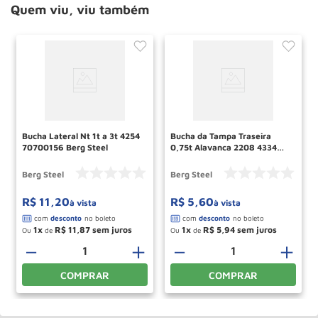
Quem viu, viu também
Bucha Lateral Nt 1t a 3t 4254
Bucha da Tampa Traseira
70700156 Berg Steel
0,75t Alavanca 2208 4334
70620818 Berg Steel
Berg Steel
Berg Steel
R$
11
,
20
R$
5
,
60
à vista
à vista
1
R$
11
,
87
1
R$
5
,
94
Ou
de
Ou
de
＋
－
＋
－
＋
COMPRAR
COMPRAR