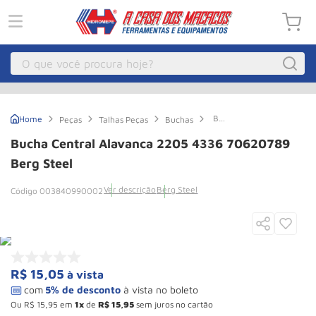
O que você procura hoje?
Macacos
1
º
Bucha
Peças
Talhas Peças
Buchas
Guincho Eletrico
2
º
Central
Alavanca
Bucha Central Alavanca 2205 4336 70620789
2205
Macaco Hidraulico
3
º
4336
Berg Steel
70620789
Talha Eletrica
4
º
Berg
Ver descrição
Berg Steel
003840990002
Steel
Macaco Jacare
5
º
Guincho
6
º
Macaco
7
º
R$
15
,
05
à vista
Rodizio
8
º
Talha
9
º
Ou
R$
15
,
95
em
1
de
R$
15
,
95
sem juros no cartão