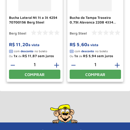
Bucha Lateral Nt 1t a 3t 4254
Bucha da Tampa Traseira
70700156 Berg Steel
0,75t Alavanca 2208 4334
70620818 Berg Steel
Berg Steel
Berg Steel
R$
11
,
20
R$
5
,
60
à vista
à vista
1
R$
11
,
87
1
R$
5
,
94
Ou
de
Ou
de
＋
－
＋
－
＋
COMPRAR
COMPRAR