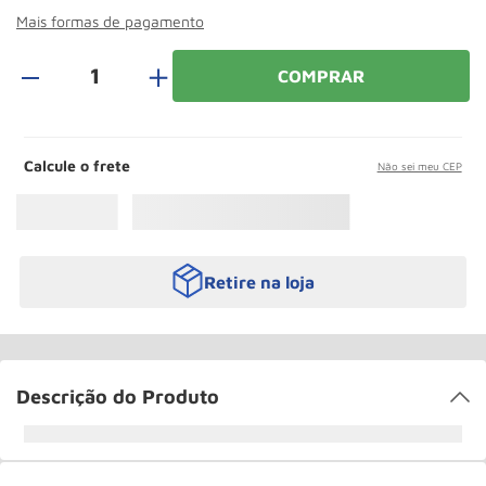
Roda
10
º
Mais formas de pagamento
＋
COMPRAR
Calcule o frete
Não sei meu CEP
Retire na loja
Descrição do Produto