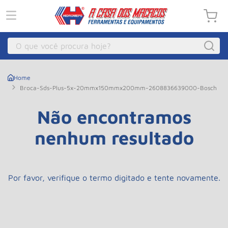
O que você procura hoje?
Macacos
1
º
Broca-Sds-Plus-5x-20mmx150mmx200mm-2608836639000-Bosch
Guincho Eletrico
2
º
Macaco Hidraulico
Não encontramos
3
º
Talha Eletrica
4
º
nenhum resultado
Macaco Jacare
5
º
Guincho
6
º
Por favor, verifique o termo digitado e tente novamente.
Macaco
7
º
Rodizio
8
º
Talha
9
º