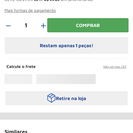
Roda
10
º
Mais formas de pagamento
＋
COMPRAR
Restam apenas
1
peças!
Calcule o frete
Não sei meu CEP
Retire na loja
Similares