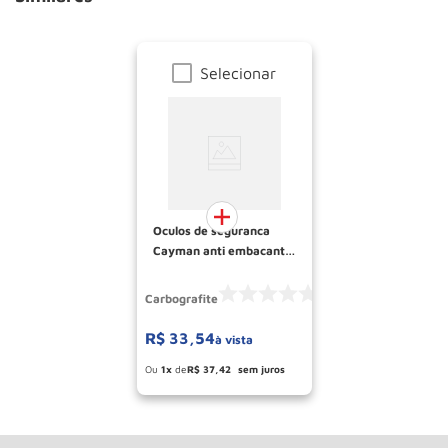
Selecionar
Oculos de seguranca
Cayman anti embacante
Ambar Ref 012481112
CARBOGRAFITE
Carbografite
R$
33
,
54
à vista
Esconder - Ganhe 10,37% de desconto
pagando no boleto
1
R$
37
,
42