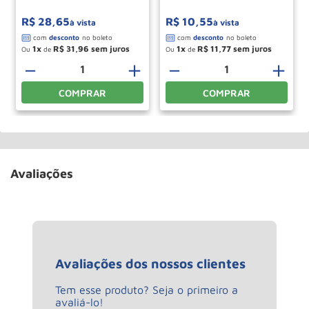
R$
28
,
65
R$
10
,
55
à vista
à vista
1
R$
31
,
96
1
R$
11
,
77
Ou
de
Ou
de
－
＋
－
＋
COMPRAR
COMPRAR
Avaliações
Avaliações dos nossos clientes
Tem esse produto? Seja o primeiro a
avaliá-lo!