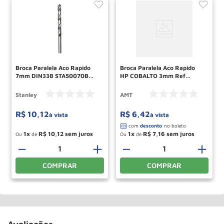
Broca Paralela Aco Rapido
Broca Paralela Aco Rapido
7mm DIN338 STA50070B
HP COBALTO 3mm Ref
STANLEY
2550005 ROCAST
Stanley
AMT
R$
10
,
12
R$
6
,
42
à vista
à vista
1
R$
10
,
12
1
R$
7
,
16
Ou
de
Ou
de
－
＋
－
＋
COMPRAR
COMPRAR