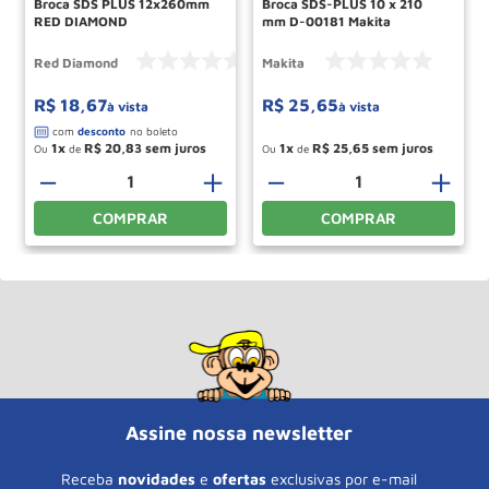
Broca SDS PLUS 12x260mm
Broca SDS-PLUS 10 x 210
RED DIAMOND
mm D-00181 Makita
Red Diamond
Makita
R$
18
,
67
R$
25
,
65
à vista
à vista
1
R$
20
,
83
1
R$
25
,
65
Ou
de
Ou
de
－
＋
－
＋
COMPRAR
COMPRAR
Assine nossa newsletter
Receba
novidades
e
ofertas
exclusivas por e-mail