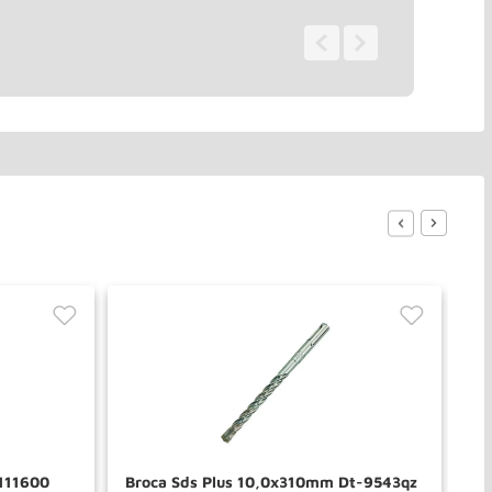
0 - 0
de
0
4111600
Broca Sds Plus 10,0x310mm Dt-9543qz
Br