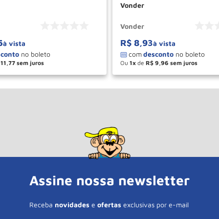
Vonder
Vonder
5
R$
8
,
93
à vista
à vista
11
,
77
Ou
1
de
R$
9
,
96
＋
－
＋
COMPRAR
COM
Assine nossa newsletter
Receba
novidades
e
ofertas
exclusivas por e-mail