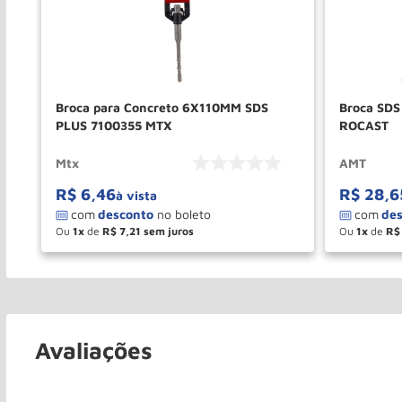
Broca para Concreto 6X110MM SDS
Broca SD
PLUS 7100355 MTX
ROCAST
Mtx
AMT
R$
6
,
46
R$
28
,
6
à vista
Ou
1
de
R$
7
,
21
Ou
1
de
R$
－
＋
－
COMPRAR
Avaliações