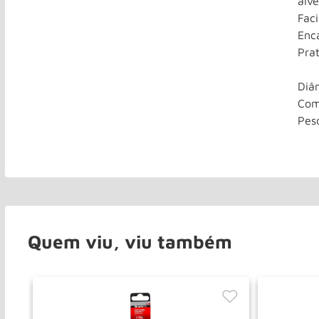
alv
Fac
Enc
Prat
Diâ
Com
Pes
Quem viu, viu também