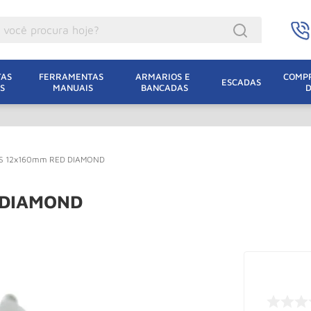
ocê procura hoje?
acacos
AS 
FERRAMENTAS 
ARMARIOS E 
COMPR
ESCADAS
S
MANUAIS
BANCADAS
incho Eletrico
acaco Hidraulico
acaco Jacare
US 12x160mm RED DIAMOND
uincho
lha Eletrica
 DIAMOND
acaco
lha
dizio
oda