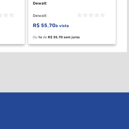
Dewalt
45
Dewalt
De
R$
55
,
70
à vista
Ou
1
de
R$
55
,
70
－
＋
PRAR
COMPRAR