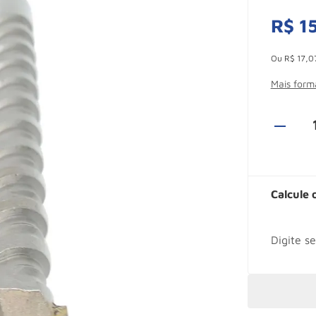
R$
1
Esconder -
Ou
R$
17
,
0
Mais for
Calcule 