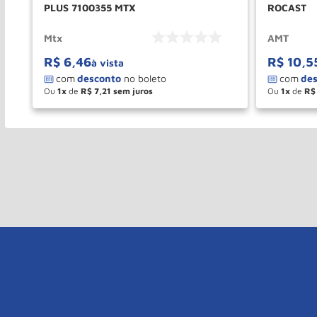
PLUS 7100355 MTX
ROCAST
Mtx
AMT
R$
6
,
46
R$
10
,
5
à vista
Ou
1
de
R$
7
,
21
Ou
1
de
R$
－
＋
－
COMPRAR