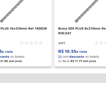
S PLUS 16x310mm Ref 190038
Broca SDS PLUS 8x210mm Re
ROCAST
AMT
5
R$
10
,
55
à vista
à vista
31
,
96
Ou
1
de
R$
11
,
77
＋
－
＋
COMPRAR
COM