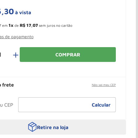
5
,
30
à vista
 Ganhe 10,37% de desconto pagando no boleto
1
R$
17
,
07
7
em
de
sem juros no cartão
mas de pagamento
＋
COMPRAR
o frete
Não sei meu CEP
Retire na loja