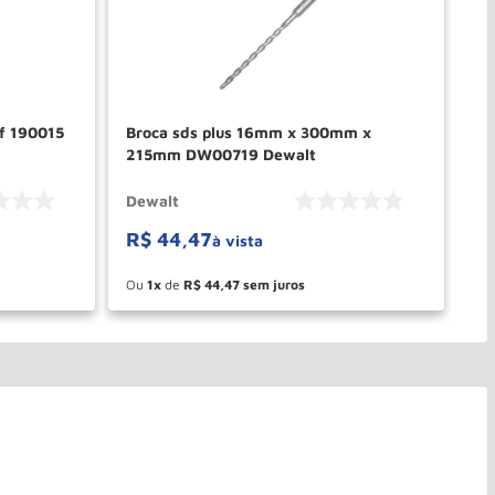
f 190015
Broca sds plus 16mm x 300mm x
Br
215mm DW00719 Dewalt
Dewalt
Bo
R$
44
,
47
à vista
Ou
1
de
R$
44
,
47
－
＋
PRAR
COMPRAR