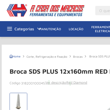
O que v
M
1
º
FERRAMENT
MANUTENÇÃO
LOCAÇÃO
ELETRICA
Gu
2
º
M
3
º
M
4
º
Broca SDS PL
Corte, Refrigeração e Fixação
Brocas
G
5
º
Ta
6
º
Broca SDS PLUS 12x160mm RED
M
7
º
Ver descrição
Red Diamond
318200100045
Ta
8
º
Ro
9
º
R
10
º