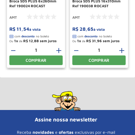
Broca SDS PLUS 6x260mm
Broca SDS PLUS 16x310mm
Ref 190024 ROCAST
Ref 190038 ROCAST
AMT
AMT
R$
11
,
54
R$
28
,
65
à vista
à vista
1
R$
12
,
88
1
R$
31
,
96
Ou
de
Ou
de
－
＋
－
＋
COMPRAR
COMPRAR
Assine nossa newsletter
Receba
novidades
e
ofertas
exclusivas por e-mail