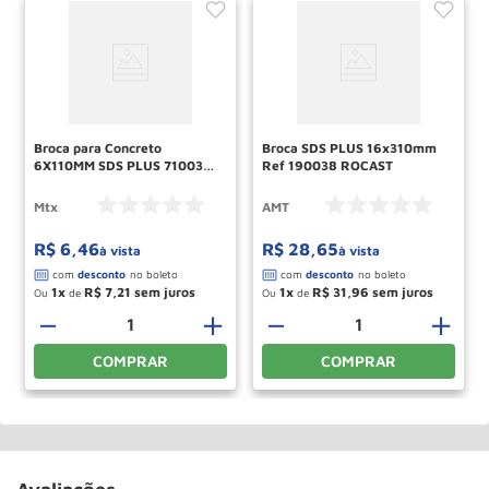
Broca para Concreto
Broca SDS PLUS 16x310mm
6X110MM SDS PLUS 7100355
Ref 190038 ROCAST
MTX
Mtx
AMT
R$
6
,
46
R$
28
,
65
à vista
à vista
1
R$
7
,
21
1
R$
31
,
96
Ou
de
Ou
de
－
＋
－
＋
COMPRAR
COMPRAR