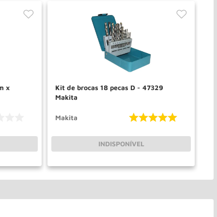
m x
Kit de brocas 18 pecas D - 47329
Br
Makita
Br
Makita
Vo
INDISPONÍVEL