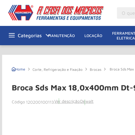
O que v
M
1
º
FERRAMENT
MANUTENÇÃO
LOCAÇÃO
ELETRICA
Gu
2
º
M
3
º
M
4
º
Broca Sds Max
Corte, Refrigeração e Fixação
Brocas
G
5
º
Ta
6
º
Broca Sds Max 18,0x400mm Dt-
M
7
º
Ver descrição
Dewalt
120200100113
Ta
8
º
Ro
9
º
R
10
º