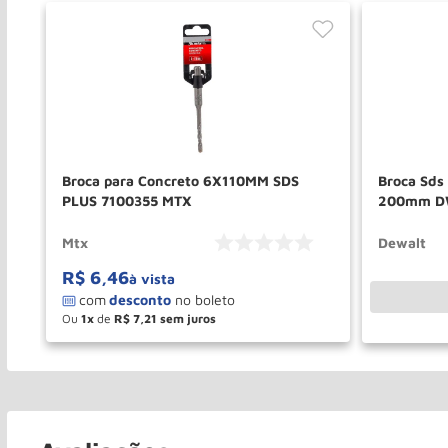
qz
Broca para Concreto 6X110MM SDS
Broca Sd
PLUS 7100355 MTX
200mm DW
Mtx
Dewalt
R$
6
,
46
à vista
Ou
1
de
R$
7
,
21
－
＋
COMPRAR