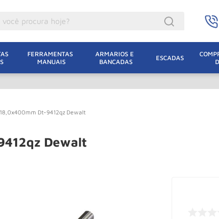
ocê procura hoje?
acacos
AS 
FERRAMENTAS 
ARMARIOS E 
COMPR
ESCADAS
S
MANUAIS
BANCADAS
incho Eletrico
acaco Hidraulico
acaco Jacare
 18,0x400mm Dt-9412qz Dewalt
uincho
lha Eletrica
9412qz Dewalt
acaco
lha
dizio
oda