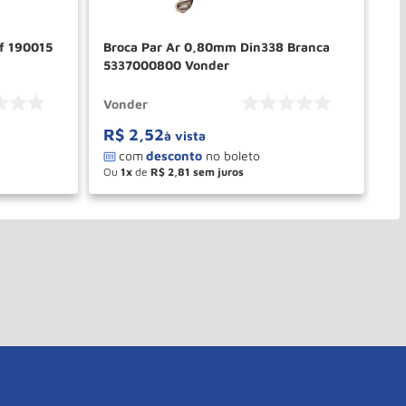
f 190015
Broca Par Ar 0,80mm Din338 Branca
Br
5337000800 Vonder
45
Vonder
De
R$
2
,
52
à vista
Ou
1
de
R$
2
,
81
－
＋
PRAR
COMPRAR