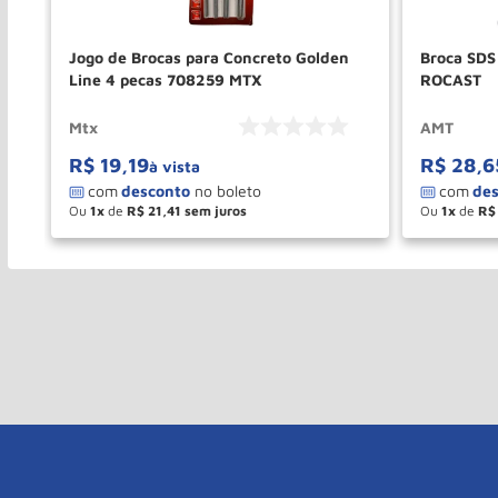
Jogo de Brocas para Concreto Golden
Broca SD
Line 4 pecas 708259 MTX
ROCAST
Mtx
AMT
R$
19
,
19
R$
28
,
6
à vista
Ou
1
de
R$
21
,
41
Ou
1
de
R$
－
＋
－
COMPRAR