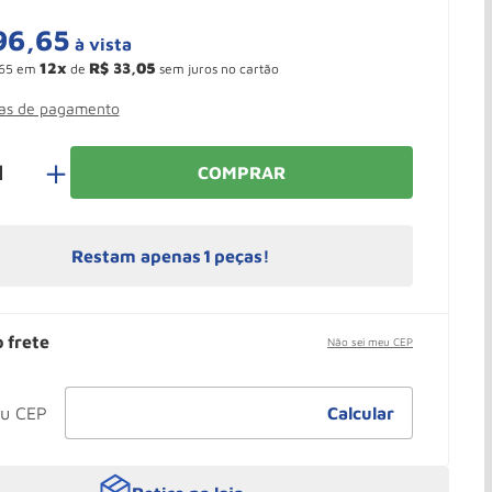
96
,
65
à vista
12
R$
33
,
05
65
em
de
sem juros no cartão
mas de pagamento
＋
COMPRAR
Restam apenas
1
peças!
o frete
Não sei meu CEP