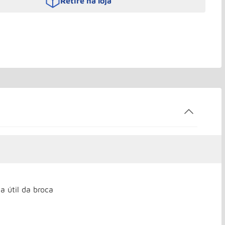
Retire na loja
 útil da broca