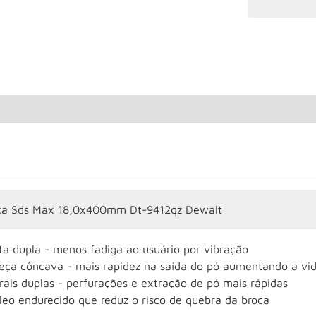
ca Sds Max 18,0x400mm Dt-9412qz Dewalt
ta dupla - menos fadiga ao usuário por vibração
eça côncava - mais rapidez na saída do pó aumentando a vida
rais duplas - perfurações e extração de pó mais rápidas
leo endurecido que reduz o risco de quebra da broca