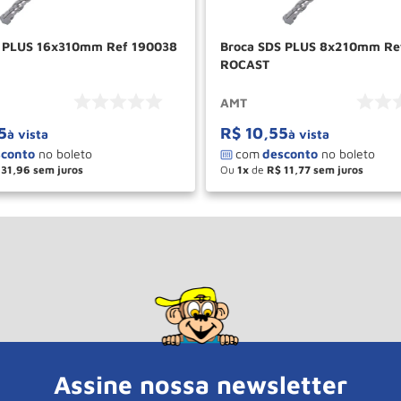
S PLUS 16x310mm Ref 190038
Broca SDS PLUS 8x210mm Re
ROCAST
AMT
5
R$
10
,
55
à vista
à vista
31
,
96
Ou
1
de
R$
11
,
77
＋
－
＋
COMPRAR
COM
Assine nossa newsletter