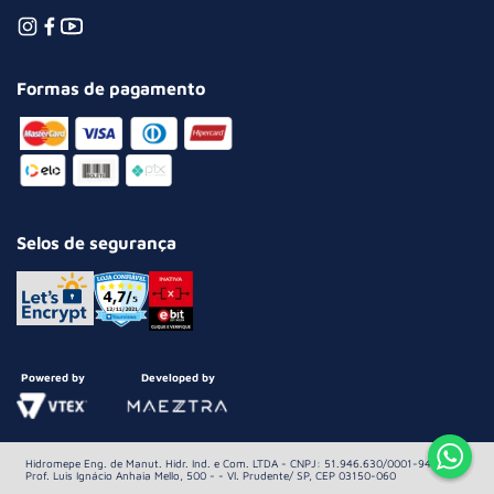
Formas de pagamento
Selos de segurança
Powered by
Developed by
Hidromepe Eng. de Manut. Hidr. Ind. e Com. LTDA - CNPJ: 51.946.630/0001-94 Av.
Prof. Luis Ignácio Anhaia Mello, 500 - - Vl. Prudente/ SP, CEP 03150-060