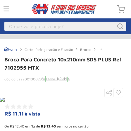
O que você procura hoje?
Macacos
1
º
Broca
Corte, Refrigeração e Fixação
Brocas
Guincho Eletrico
2
º
para
Concreto
Broca Para Concreto 10x210mm SDS PLUS Ref
10x210mm
Macaco Hidraulico
3
º
SDS
7102955 MTX
PLUS
Macaco Jacare
4
º
Ref
Ver descrição
Mtx
522200100023
7102955
Guincho
5
º
MTX
Talha Eletrica
6
º
Macaco
7
º
R$
11
,
11
à vista
Talha
8
º
Esconder - Ganhe 10,37% de desconto pagando no boleto
Paleteira
9
º
Ou
R$
12
,
40
em
1
de
R$
12
,
40
sem juros no cartão