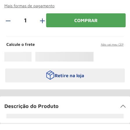
Rodizio
10
º
Mais formas de pagamento
＋
COMPRAR
Calcule o frete
Não sei meu CEP
Retire na loja
Descrição do Produto