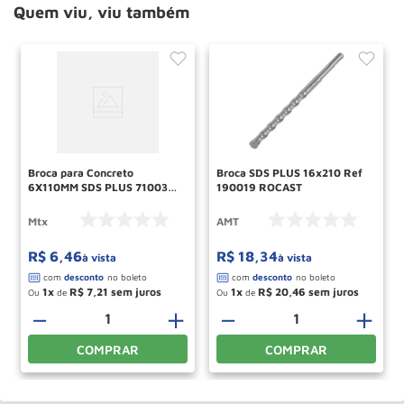
Quem viu, viu também
Broca para Concreto
Broca SDS PLUS 16x210 Ref
6X110MM SDS PLUS 7100355
190019 ROCAST
MTX
Mtx
AMT
R$
6
,
46
R$
18
,
34
à vista
à vista
1
R$
7
,
21
1
R$
20
,
46
Ou
de
Ou
de
－
＋
－
＋
COMPRAR
COMPRAR