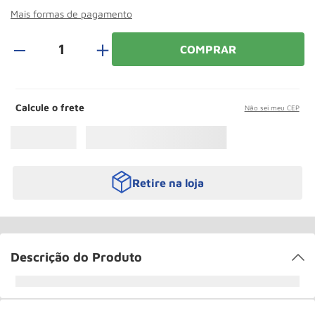
Roda
10
º
Mais formas de pagamento
＋
COMPRAR
Calcule o frete
Não sei meu CEP
Retire na loja
Descrição do Produto