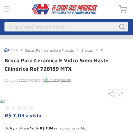
O que você procura hoje?
Macacos
1
º
Broca
Corte, Refrigeração e Fixação
Brocas
Guincho Eletrico
2
º
para
Ceramica
Broca Para Ceramica E Vidro 5mm Haste
e
Macaco Hidraulico
3
º
Vidro
Cilindrica Ref 728159 MTX
5mm
Talha Eletrica
4
º
Haste
Ver descrição
Mtx
522200100004
Cilindrica
Macaco Jacare
5
º
Ref
728159
MTX
Guincho
6
º
Macaco
7
º
R$
7
,
03
à vista
Rodizio
8
º
Esconder - Ganhe 10,37% de desconto pagando no boleto
Talha
9
º
Ou
R$
7
,
84
em
1
de
R$
7
,
84
sem juros no cartão