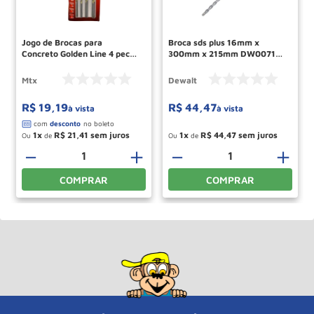
Jogo de Brocas para
Broca sds plus 16mm x
Concreto Golden Line 4 pecas
300mm x 215mm DW00719
708259 MTX
Dewalt
Mtx
Dewalt
R$
19
,
19
R$
44
,
47
à vista
à vista
1
R$
21
,
41
1
R$
44
,
47
Ou
de
Ou
de
－
＋
－
＋
COMPRAR
COMPRAR