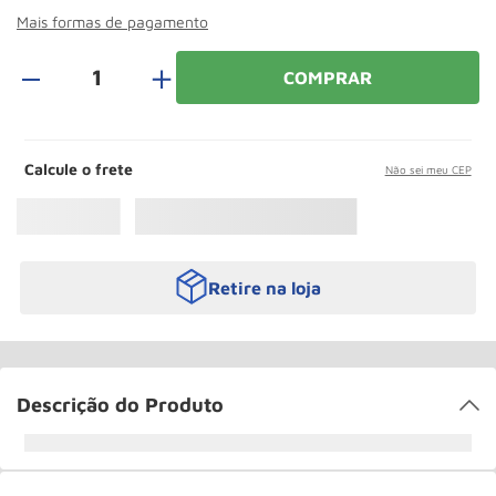
Roda
10
º
Mais formas de pagamento
＋
COMPRAR
Calcule o frete
Não sei meu CEP
Retire na loja
Descrição do Produto