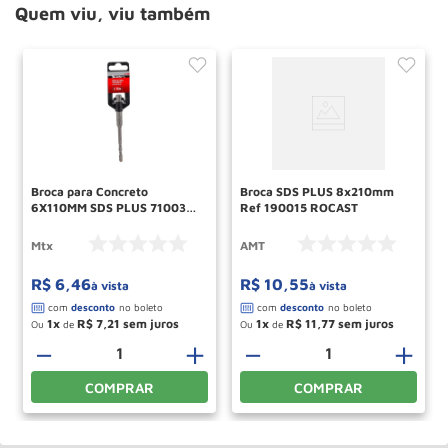
Quem viu, viu também
Broca para Concreto
Broca SDS PLUS 8x210mm
6X110MM SDS PLUS 7100355
Ref 190015 ROCAST
MTX
Mtx
AMT
R$
6
,
46
R$
10
,
55
à vista
à vista
1
R$
7
,
21
1
R$
11
,
77
Ou
de
Ou
de
－
＋
－
＋
COMPRAR
COMPRAR