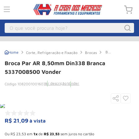
O que você procura hoje?
Macacos
1
º
Broca
Corte, Refrigeração e Fixação
Brocas
Guincho Eletrico
2
º
par
AR
Broca Par AR 8,50mm Din338 Branca
8,50mm
Macaco Hidraulico
3
º
Din338
5337008500 Vonder
Branca
Macaco Jacare
4
º
5337008500
Ver descrição
Vonder
108200100160
Vonder
Guincho
5
º
Talha Eletrica
6
º
Macaco
7
º
R$
21
,
09
à vista
Talha
8
º
Esconder - Ganhe 10,37% de desconto pagando no boleto
Rodizio
9
º
Ou
R$
23
,
53
em
1
de
R$
23
,
53
sem juros no cartão