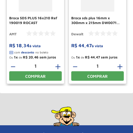
Broca SDS PLUS 16x210 Ref
Broca sds plus 16mm x
190019 ROCAST
300mm x 215mm DW00719
Dewalt
AMT
Dewalt
R$
18
,
34
R$
44
,
47
à vista
à vista
1
R$
20
,
46
1
R$
44
,
47
Ou
de
Ou
de
－
＋
－
＋
COMPRAR
COMPRAR