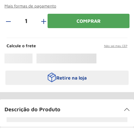
Paleteira
10
º
Mais formas de pagamento
＋
COMPRAR
Calcule o frete
Não sei meu CEP
Retire na loja
Descrição do Produto