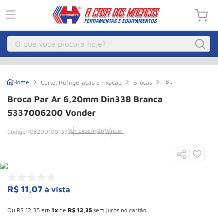
O que você procura hoje?
Macacos
1
º
Broca
Corte, Refrigeração e Fixação
Brocas
Guincho Eletrico
2
º
Par
Ar
Broca Par Ar 6,20mm Din338 Branca
6,20mm
Macaco Hidraulico
3
º
Din338
5337006200 Vonder
Branca
Talha Eletrica
4
º
5337006200
Ver descrição
Vonder
108200100137
Vonder
Macaco Jacare
5
º
Guincho
6
º
Macaco
7
º
R$
11
,
07
à vista
Roda
8
º
Esconder - Ganhe 10,37% de desconto pagando no boleto
Rodizio
9
º
Ou
R$
12
,
35
em
1
de
R$
12
,
35
sem juros no cartão