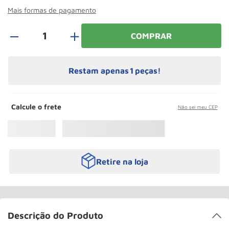
Roda
10
º
Mais formas de pagamento
＋
COMPRAR
Restam apenas
1
peças!
Calcule o frete
Não sei meu CEP
Retire na loja
Descrição do Produto