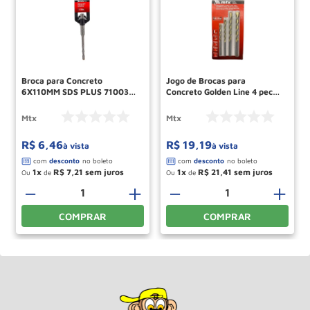
Broca para Concreto
Jogo de Brocas para
6X110MM SDS PLUS 7100355
Concreto Golden Line 4 pecas
MTX
708259 MTX
Mtx
Mtx
R$
6
,
46
R$
19
,
19
à vista
à vista
1
R$
7
,
21
1
R$
21
,
41
Ou
de
Ou
de
－
＋
－
＋
COMPRAR
COMPRAR