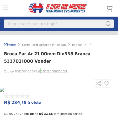
O que você procura hoje?
Macacos
1
º
Broca
Corte, Refrigeração e Fixação
Brocas
Guincho Eletrico
2
º
Par
Ar
Broca Par Ar 21,00mm Din338 Branca
21,00mm
Macaco Hidraulico
3
º
Din338
5337021000 Vonder
Branca
Macaco Jacare
4
º
5337021000
Ver descrição
Vonder
108200100246
Vonder
Guincho
5
º
Talha Eletrica
6
º
Macaco
7
º
R$
234
,
15
à vista
Talha
8
º
Esconder - Ganhe 10,37% de desconto pagando no boleto
Rodizio
9
º
Ou
R$
261
,
24
em
8
de
R$
32
,
65
sem juros no cartão