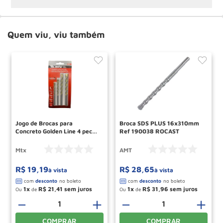
Quem viu, viu também
Jogo de Brocas para
Broca SDS PLUS 16x310mm
Concreto Golden Line 4 pecas
Ref 190038 ROCAST
708259 MTX
Mtx
AMT
R$
19
,
19
R$
28
,
65
à vista
à vista
1
R$
21
,
41
1
R$
31
,
96
Ou
de
Ou
de
－
＋
－
＋
COMPRAR
COMPRAR