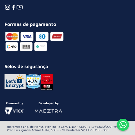
Formas de pagamento
Selos de segurança
Powered by
Developed by
Hidromepe Eng. de Manut. Hidr. Ind. e Com. LTDA - CNPJ: 51.946.630/0001-94 Av.
Prof. Luis Ignácio Anhaia Mello, 500 - - Vl. Prudente/ SP, CEP 03150-060