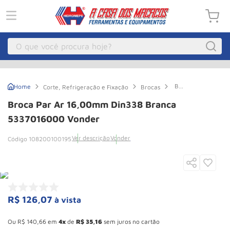
O que você procura hoje?
Macacos
1
º
Broca
Corte, Refrigeração e Fixação
Brocas
Guincho Eletrico
2
º
Par
Ar
Broca Par Ar 16,00mm Din338 Branca
16,00mm
Macaco Hidraulico
3
º
Din338
5337016000 Vonder
Branca
Macaco Jacare
4
º
5337016000
Ver descrição
Vonder
108200100195
Vonder
Guincho
5
º
Talha Eletrica
6
º
Macaco
7
º
R$
126
,
07
à vista
Talha
8
º
Esconder - Ganhe 10,37% de desconto pagando no boleto
Paleteira
9
º
Ou
R$
140
,
66
em
4
de
R$
35
,
16
sem juros no cartão