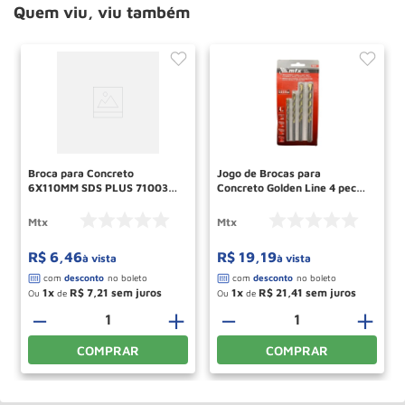
Quem viu, viu também
Broca para Concreto
Jogo de Brocas para
6X110MM SDS PLUS 7100355
Concreto Golden Line 4 pecas
MTX
708259 MTX
Mtx
Mtx
R$
6
,
46
R$
19
,
19
à vista
à vista
1
R$
7
,
21
1
R$
21
,
41
Ou
de
Ou
de
－
＋
－
＋
COMPRAR
COMPRAR