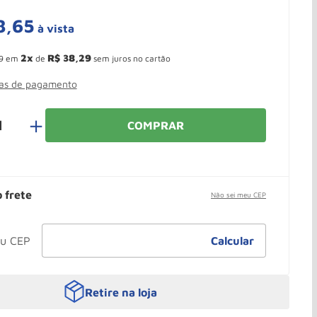
8
,
65
à vista
 Ganhe 10,37% de desconto pagando no boleto
2
R$
38
,
29
9
em
de
sem juros no cartão
mas de pagamento
＋
COMPRAR
o frete
Não sei meu CEP
Retire na loja