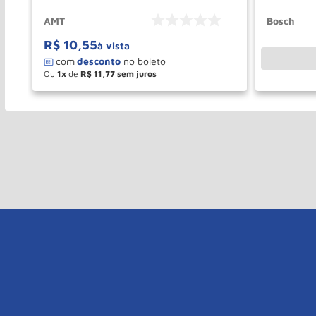
AMT
Bosch
R$
10
,
55
à vista
Ou
1
de
R$
11
,
77
－
＋
COMPRAR