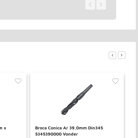
0 - 0
de
0
m x
Broca Conica Ar 39,0mm Din345
Br
5345390000 Vonder
53