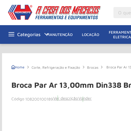
O que v
M
1
º
FERRAMENT
MANUTENÇÃO
LOCAÇÃO
ELETRICA
Gu
2
º
M
3
º
M
4
º
Broca Par Ar 
Corte, Refrigeração e Fixação
Brocas
G
5
º
Ta
6
º
Broca Par Ar 13,00mm Din338 B
M
7
º
Ver descrição
Vonder
108200100189
Ta
8
º
Pa
9
º
Ro
10
º