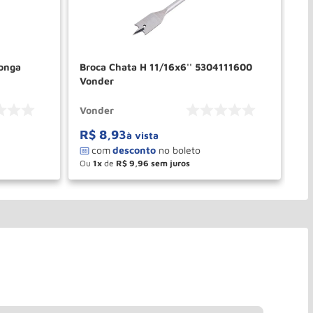
Broca Chata H 11/16x6'' 5304111600
Br
Vonder
Vonder
Bo
R$
8
,
93
à vista
Ou
1
de
R$
9
,
96
－
＋
PRAR
COMPRAR