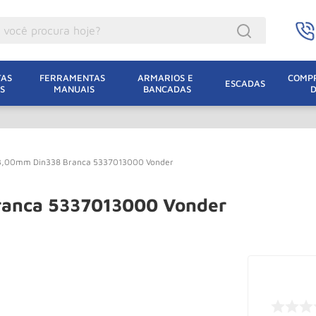
ocê procura hoje?
acacos
AS 
FERRAMENTAS 
ARMARIOS E 
COMPR
ESCADAS
S
MANUAIS
BANCADAS
incho Eletrico
acaco Hidraulico
acaco Jacare
13,00mm Din338 Branca 5337013000 Vonder
uincho
lha Eletrica
ranca 5337013000 Vonder
acaco
lha
leteira
dizio