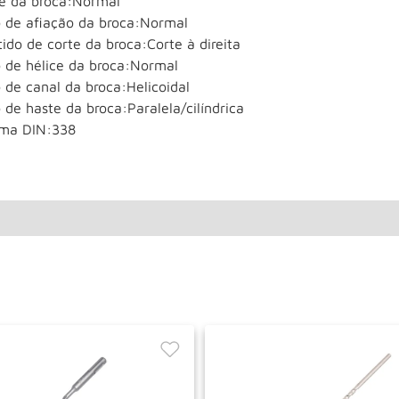
ie da broca:Normal
o de afiação da broca:Normal
ido de corte da broca:Corte à direita
o de hélice da broca:Normal
 de canal da broca:Helicoidal
 de haste da broca:Paralela/cilíndrica
ma DIN:338