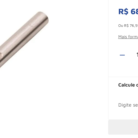
R$
6
Esconder -
Ou
R$
76
,
5
Mais for
Calcule 