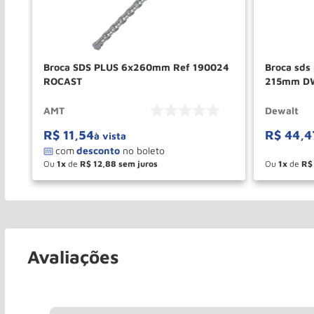
4qz
Broca SDS PLUS 6x260mm Ref 190024
Broca sds
ROCAST
215mm DW
AMT
Dewalt
R$
11
,
54
R$
44
,
4
à vista
Ou
1
de
R$
12
,
88
Ou
1
de
R$
－
＋
－
COMPRAR
Avaliações