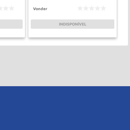
Vonder
Vo
INDISPONÍVEL