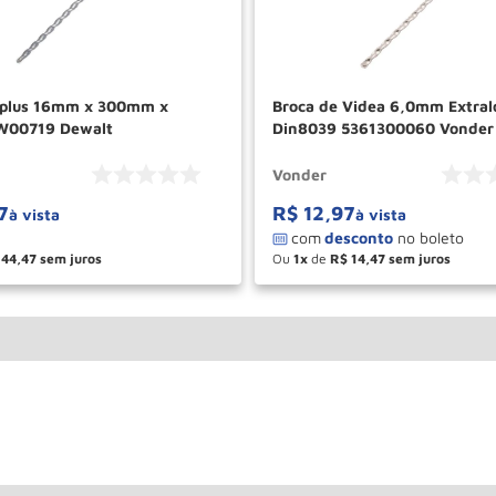
 plus 16mm x 300mm x
Broca de Videa 6,0mm Extralonga
00719 Dewalt
Din8039 5361300060 Vonder
Vonder
7
R$
12
,
97
à vista
à vista
44
,
47
Ou
1
de
R$
14
,
47
＋
－
＋
COMPRAR
COM