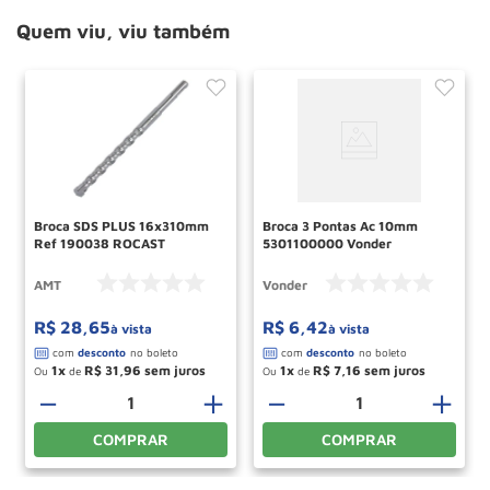
Quem viu, viu também
Broca SDS PLUS 16x310mm
Broca 3 Pontas Ac 10mm
Ref 190038 ROCAST
5301100000 Vonder
AMT
Vonder
R$
28
,
65
R$
6
,
42
à vista
à vista
1
R$
31
,
96
1
R$
7
,
16
Ou
de
Ou
de
－
＋
－
＋
COMPRAR
COMPRAR