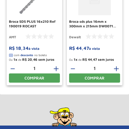
Broca SDS PLUS 16x210 Ref
Broca sds plus 16mm x
190019 ROCAST
300mm x 215mm DW00719
Dewalt
AMT
Dewalt
R$
18
,
34
R$
44
,
47
à vista
à vista
1
R$
20
,
46
1
R$
44
,
47
Ou
de
Ou
de
－
＋
－
＋
COMPRAR
COMPRAR