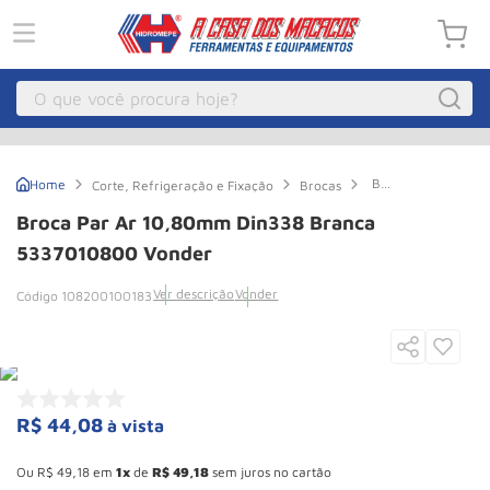
O que você procura hoje?
Macacos
1
º
Broca
Corte, Refrigeração e Fixação
Brocas
Guincho Eletrico
2
º
Par
Ar
Broca Par Ar 10,80mm Din338 Branca
10,80mm
Macaco Hidraulico
3
º
Din338
5337010800 Vonder
Branca
Talha Eletrica
4
º
5337010800
Ver descrição
Vonder
108200100183
Vonder
Macaco Jacare
5
º
Guincho
6
º
Macaco
7
º
R$
44
,
08
à vista
Rodizio
8
º
Esconder - Ganhe 10,37% de desconto pagando no boleto
Talha
9
º
Ou
R$
49
,
18
em
1
de
R$
49
,
18
sem juros no cartão