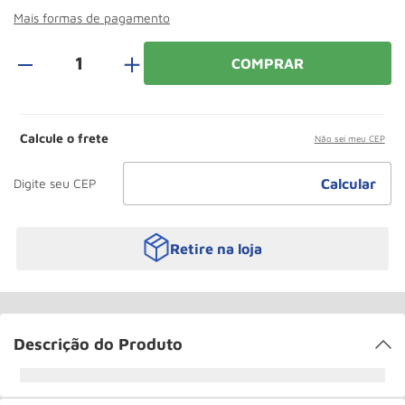
Roda
10
º
Mais formas de pagamento
＋
COMPRAR
Calcule o frete
Não sei meu CEP
Retire na loja
Descrição do Produto