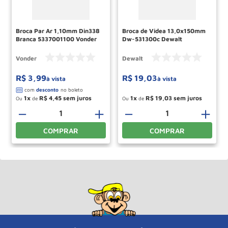
Broca Par Ar 1,10mm Din338
Broca de Videa 13,0x150mm
Branca 5337001100 Vonder
Dw-531300c Dewalt
Vonder
Dewalt
R$
3
,
99
R$
19
,
03
à vista
à vista
1
R$
4
,
45
1
R$
19
,
03
Ou
de
Ou
de
－
＋
－
＋
COMPRAR
COMPRAR