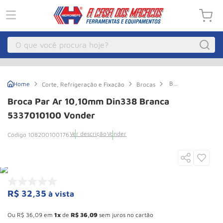
O que você procura hoje?
Macacos
1
º
Broca
Corte, Refrigeração e Fixação
Brocas
Guincho Eletrico
2
º
Par
Ar
Broca Par Ar 10,10mm Din338 Branca
10,10mm
Macaco Hidraulico
3
º
Din338
5337010100 Vonder
Branca
Guincho
4
º
5337010100
Ver descrição
Vonder
108200100176
Vonder
Macaco Jacare
5
º
Talha Eletrica
6
º
Macaco
7
º
R$
32
,
35
à vista
Talha
8
º
Esconder - Ganhe 10,37% de desconto pagando no boleto
Rodizio
9
º
Ou
R$
36
,
09
em
1
de
R$
36
,
09
sem juros no cartão