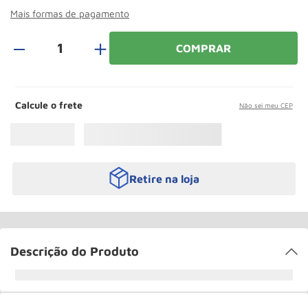
Paleteira
10
º
Mais formas de pagamento
＋
COMPRAR
Calcule o frete
Não sei meu CEP
Retire na loja
Descrição do Produto