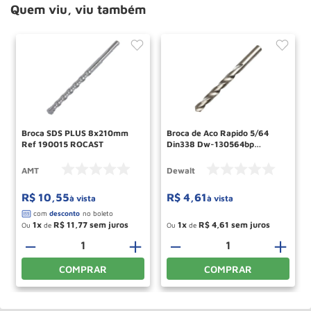
Quem viu, viu também
Broca SDS PLUS 8x210mm
Broca de Aco Rapido 5/64
Ref 190015 ROCAST
Din338 Dw-130564bp
Dewalt
AMT
Dewalt
R$
10
,
55
R$
4
,
61
à vista
à vista
1
R$
11
,
77
1
R$
4
,
61
Ou
de
Ou
de
－
＋
－
＋
COMPRAR
COMPRAR