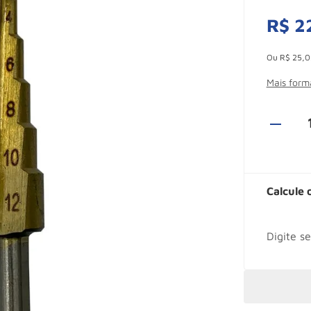
R$
2
Esconder -
Ou
R$
25
,
0
Mais for
Calcule 