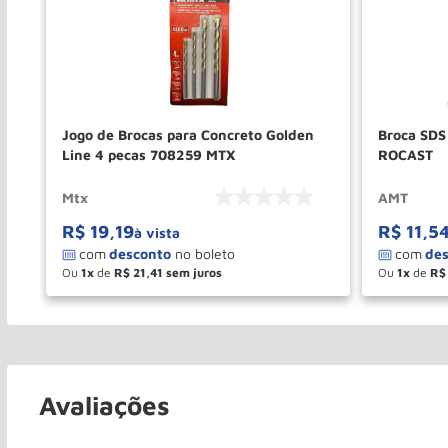
Jogo de Brocas para Concreto Golden
Broca SD
Line 4 pecas 708259 MTX
ROCAST
Mtx
AMT
R$
19
,
19
R$
11
,
5
à vista
Ou
1
de
R$
21
,
41
Ou
1
de
R$
－
＋
－
COMPRAR
Avaliações