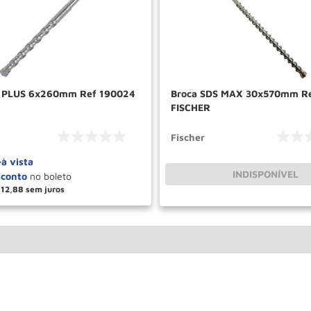
S PLUS 6x260mm Ref 190024
Broca SDS MAX 30x570mm R
FISCHER
Fischer
4
à vista
INDISPONÍVEL
12
,
88
＋
COMPRAR