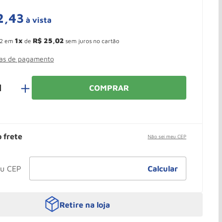
2
,
43
à vista
 Ganhe 10,37% de desconto pagando no boleto
1
R$
25
,
02
2
em
de
sem juros no cartão
mas de pagamento
＋
COMPRAR
o frete
Não sei meu CEP
Retire na loja