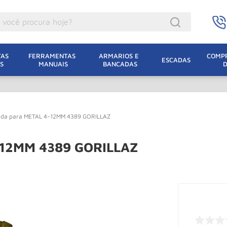
ocê procura hoje?
acacos
AS 
FERRAMENTAS 
ARMARIOS E 
COMPR
ESCADAS
S
MANUAIS
BANCADAS
incho Eletrico
acaco Hidraulico
lha Eletrica
ada para METAL 4-12MM 4389 GORILLAZ
acaco Jacare
uincho
4-12MM 4389 GORILLAZ
acaco
dizio
lha
oda