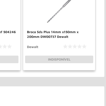
ef 504246
Broca Sds Plus 14mm x150mm x
Br
200mm DW00737 Dewalt
45
Dewalt
De
INDISPONÍVEL