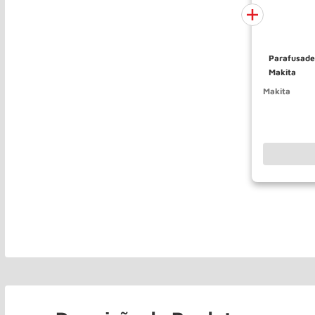
Parafusade
Makita
Makita