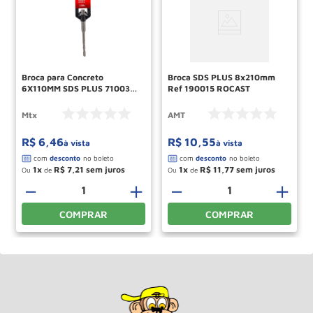
Broca para Concreto
Broca SDS PLUS 8x210mm
6X110MM SDS PLUS 7100355
Ref 190015 ROCAST
MTX
Mtx
AMT
R$
6
,
46
R$
10
,
55
à vista
à vista
1
R$
7
,
21
1
R$
11
,
77
Ou
de
Ou
de
－
＋
－
＋
COMPRAR
COMPRAR