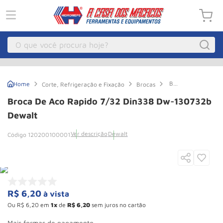
O que você procura hoje?
Macacos
1
º
Broca
Corte, Refrigeração e Fixação
Brocas
Guincho Eletrico
2
º
de
Aco
Broca De Aco Rapido 7/32 Din338 Dw-130732b
Rapido
Macaco Hidraulico
3
º
7/32
Dewalt
Din338
Talha Eletrica
4
º
Dw-
Ver descrição
Dewalt
120200100001
130732b
Macaco Jacare
5
º
Dewalt
Guincho
6
º
Macaco
7
º
R$
6
,
20
à vista
Rodizio
8
º
Ou
R$
6
,
20
em
1
de
R$
6
,
20
sem juros no cartão
Talha
9
º
Mais formas de pagamento