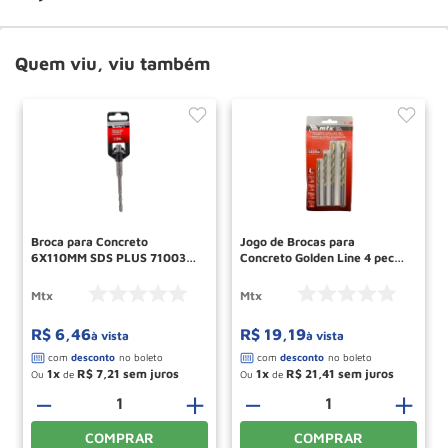
Quem viu, viu também
Broca para Concreto
Jogo de Brocas para
6X110MM SDS PLUS 7100355
Concreto Golden Line 4 pecas
MTX
708259 MTX
Mtx
Mtx
R$
6
,
46
R$
19
,
19
à vista
à vista
1
R$
7
,
21
1
R$
21
,
41
Ou
de
Ou
de
－
＋
－
＋
COMPRAR
COMPRAR