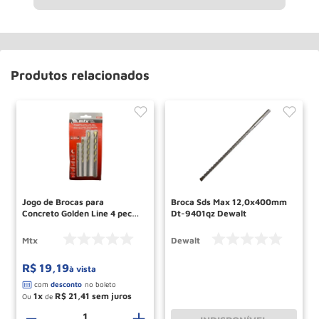
Produtos relacionados
Jogo de Brocas para
Broca Sds Max 12,0x400mm
Concreto Golden Line 4 pecas
Dt-9401qz Dewalt
708259 MTX
Mtx
Dewalt
R$
19
,
19
à vista
1
R$
21
,
41
Ou
de
－
＋