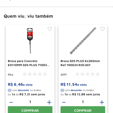
Quem viu, viu também
Broca para Concreto
Broca SDS PLUS 6x260mm
6X110MM SDS PLUS 7100355
Ref 190024 ROCAST
MTX
Mtx
AMT
R$
6
,
46
R$
11
,
54
à vista
à vista
1
R$
7
,
21
1
R$
12
,
88
Ou
de
Ou
de
－
＋
－
＋
COMPRAR
COMPRAR