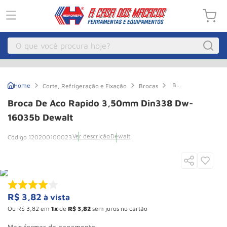
O que você procura hoje?
Macacos
1
º
Broca
Corte, Refrigeração e Fixação
Brocas
Guincho Eletrico
2
º
de
Aco
Broca De Aco Rapido 3,50mm Din338 Dw-
Rapido
Macaco Hidraulico
3
º
3,50mm
16035b Dewalt
Din338
Guincho
4
º
Dw-
Ver descrição
Dewalt
120200100023
16035b
Macaco Jacare
5
º
Dewalt
Talha Eletrica
6
º
Macaco
7
º
R$
3
,
82
à vista
Talha
8
º
Ou
R$
3
,
82
em
1
de
R$
3
,
82
sem juros no cartão
Rodizio
9
º
Mais formas de pagamento