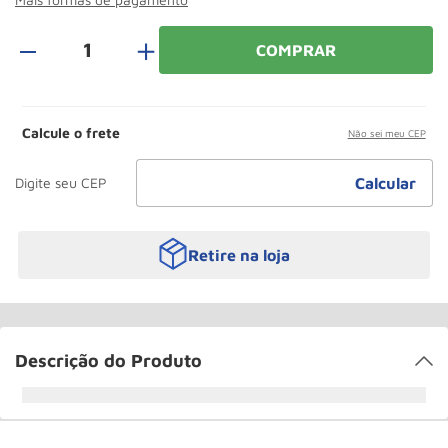
Roda
10
º
＋
COMPRAR
Calcule o frete
Não sei meu CEP
Retire na loja
Descrição do Produto