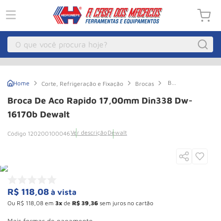
O que você procura hoje?
Macacos
1
º
Broca
Corte, Refrigeração e Fixação
Brocas
Guincho Eletrico
2
º
de
Aco
Broca De Aco Rapido 17,00mm Din338 Dw-
Rapido
Macaco Hidraulico
3
º
17,00mm
16170b Dewalt
Din338
Macaco Jacare
4
º
Dw-
Ver descrição
Dewalt
120200100046
16170b
Guincho
5
º
Dewalt
Talha Eletrica
6
º
Macaco
7
º
R$
118
,
08
à vista
Talha
8
º
Ou
R$
118
,
08
em
3
de
R$
39
,
36
sem juros no cartão
Rodizio
9
º
Mais formas de pagamento