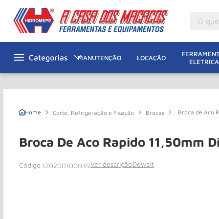
O que v
M
1
º
FERRAMENT
MANUTENÇÃO
LOCAÇÃO
ELETRICA
Gu
2
º
M
3
º
Ta
4
º
Broca de Aco 
Corte, Refrigeração e Fixação
Brocas
M
5
º
G
6
º
Broca De Aco Rapido 11,50mm D
M
7
º
Ver descrição
Dewalt
120200100039
Ro
8
º
Ta
9
º
R
10
º