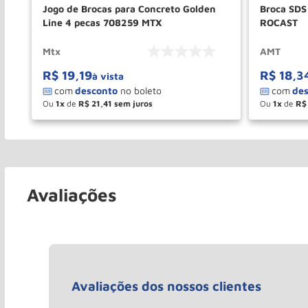
Jogo de Brocas para Concreto Golden
Broca SDS
Line 4 pecas 708259 MTX
ROCAST
Mtx
AMT
R$
19
,
19
R$
18
,
3
à vista
Ou
1
de
R$
21
,
41
Ou
1
de
R$
－
＋
－
COMPRAR
Avaliações
Avaliações dos nossos clientes