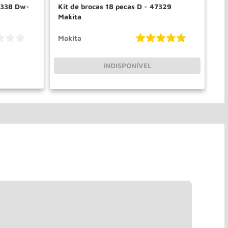
n338 Dw-
Kit de brocas 18 pecas D - 47329
Br
Makita
De
Makita
De
INDISPONÍVEL
PRAR