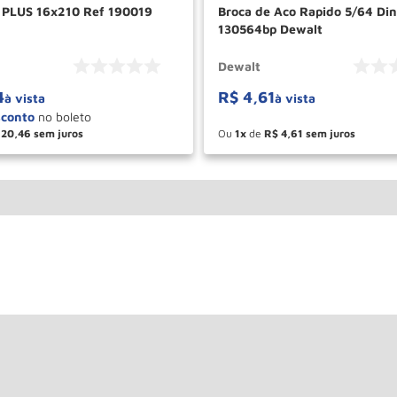
 PLUS 16x210 Ref 190019
Broca de Aco Rapido 5/64 Di
130564bp Dewalt
Dewalt
4
R$
4
,
61
à vista
à vista
20
,
46
Ou
1
de
R$
4
,
61
＋
－
＋
COMPRAR
COM