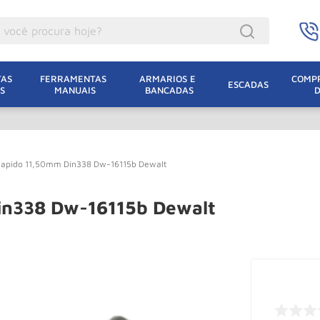
ocê procura hoje?
acacos
AS 
FERRAMENTAS 
ARMARIOS E 
COMPR
ESCADAS
S
MANUAIS
BANCADAS
incho Eletrico
acaco Hidraulico
lha Eletrica
Rapido 11,50mm Din338 Dw-16115b Dewalt
acaco Jacare
uincho
in338 Dw-16115b Dewalt
acaco
dizio
lha
oda