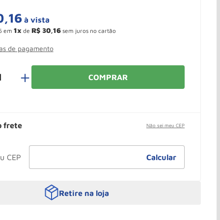
0
,
16
à vista
1
R$
30
,
16
6
em
de
sem juros no cartão
mas de pagamento
＋
COMPRAR
o frete
Não sei meu CEP
Retire na loja