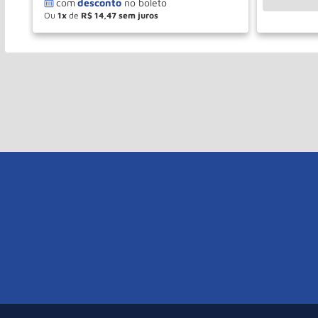
Ou
1
de
R$
14
,
47
－
＋
COMPRAR