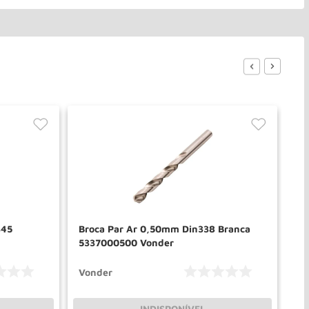
345
Broca Par Ar 0,50mm Din338 Branca
Br
5337000500 Vonder
De
Vonder
De
INDISPONÍVEL