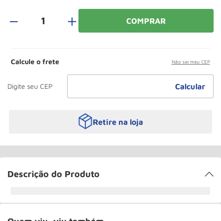
Roda
10
º
＋
COMPRAR
Calcule o frete
Não sei meu CEP
Retire na loja
Descrição do Produto