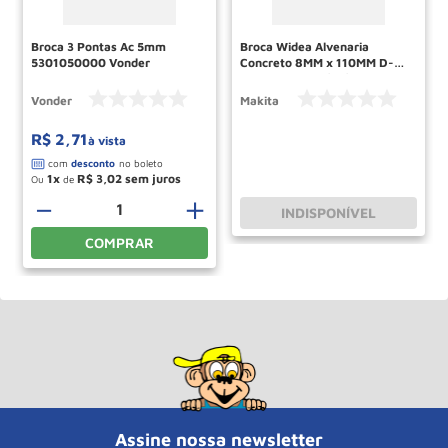
Broca 3 Pontas Ac 5mm
Broca Widea Alvenaria
5301050000 Vonder
Concreto 8MM x 110MM D-
05468 - Makita\13\10
Vonder
Makita
R$
2
,
71
à vista
1
R$
3
,
02
Ou
de
－
＋
INDISPONÍVEL
COMPRAR
Assine nossa newsletter