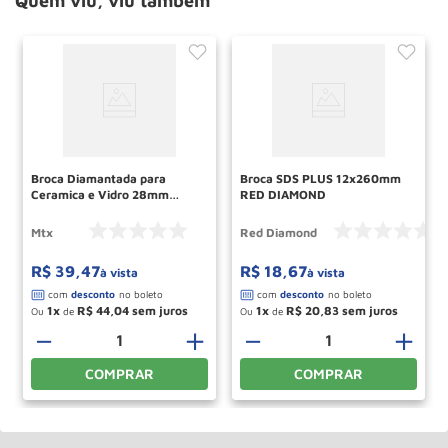
Quem viu, viu também
Broca Diamantada para
Broca SDS PLUS 12x260mm
Ceramica e Vidro 28mm
RED DIAMOND
Haste 9mm Ref 726289 MTX
Mtx
Red Diamond
R$
39
,
47
R$
18
,
67
à vista
à vista
1
R$
44
,
04
1
R$
20
,
83
Ou
de
Ou
de
－
＋
－
＋
COMPRAR
COMPRAR