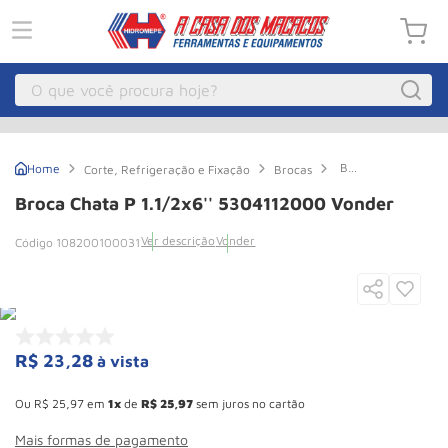
O que você procura hoje?
Macacos
1
º
Broca
Corte, Refrigeração e Fixação
Brocas
Guincho Eletrico
2
º
Chata
P
Broca Chata P 1.1/2x6'' 5304112000 Vonder
1.1/2x6''
Macaco Hidraulico
3
º
5304112000
Ver descrição
Vonder
108200100031
Vonder
Macaco Jacare
4
º
Guincho
5
º
Talha Eletrica
6
º
Macaco
7
º
R$
23
,
28
à vista
Esconder - Ganhe 10,37% de desconto pagando no boleto
Talha
8
º
Ou
R$
25
,
97
em
1
de
R$
25
,
97
sem juros no cartão
Rodizio
9
º
Mais formas de pagamento