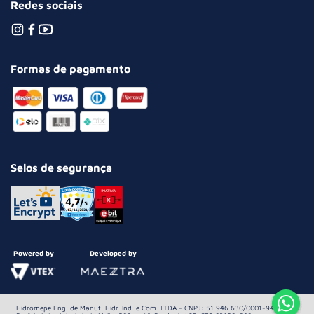
Redes sociais
Formas de pagamento
Selos de segurança
Powered by
Developed by
Hidromepe Eng. de Manut. Hidr. Ind. e Com. LTDA - CNPJ: 51.946.630/0001-94 Av.