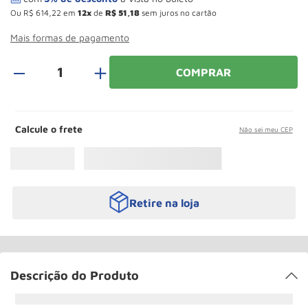
Paleteira
10
º
Ou
R$
614
,
22
em
12
de
R$
51
,
18
sem juros no cartão
Mais formas de pagamento
＋
COMPRAR
Calcule o frete
Não sei meu CEP
Retire na loja
Descrição do Produto