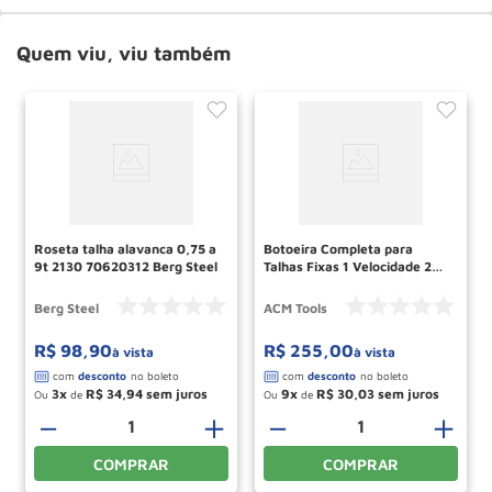
Quem viu, viu também
Roseta talha alavanca 0,75 a
Botoeira Completa para
9t 2130 70620312 Berg Steel
Talhas Fixas 1 Velocidade 2
Botoes Sobe/Desce 1 Botao
de Emergencia ACM Tools
Berg Steel
ACM Tools
R$
98
,
90
R$
255
,
00
à vista
à vista
3
R$
34
,
94
9
R$
30
,
03
Ou
de
Ou
de
－
＋
－
＋
COMPRAR
COMPRAR