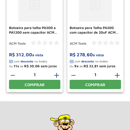
Botoeira para talha PA300 a
Botoeira para Talha PA300
PA1200 sem capacitor ACM
com capacitor de 20uF ACM
TOOLS
TOOLS
ACM Tools
ACM Tools
R$
312
,
00
R$
278
,
60
à vista
à vista
11
R$
30
,
06
9
R$
32
,
81
Ou
de
Ou
de
－
＋
－
＋
COMPRAR
COMPRAR