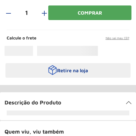
Rodizio
10
º
＋
COMPRAR
Calcule o frete
Não sei meu CEP
Retire na loja
Descrição do Produto
Quem viu, viu também