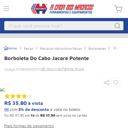
O que você procura hoje?
Macacos
1
º
Borbolet
Peças
Macacos Hidráulicos Peças
Borboletas
Guincho Eletrico
2
º
do
Cabo
Borboleta Do Cabo Jacare Potente
Jacare
Macaco Hidraulico
3
º
Potente
Ver descrição
Potente Brasil
010843920001
Macaco Jacare
4
º
Guincho
5
º
Talha Eletrica
6
º
Macaco
7
º
R$
35
,
80
à vista
Talha
8
º
Ou
R$
37
,
95
em
1
de
R$
37
,
95
sem juros no cartão
Paleteira
9
º
Mais formas de pagamento