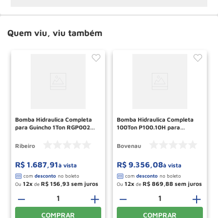
Quem viu, viu também
Bomba Hidraulica Completa
Bomba Hidraulica Completa
para Guincho 1Ton RGP002
100Ton P100.10H para
RIBEIRO
prensas P100200/P100201
BOVENAU
Ribeiro
Bovenau
R$
1
.
687
,
91
R$
9
.
356
,
08
à vista
à vista
12
R$
156
,
93
12
R$
869
,
88
Ou
de
Ou
de
＋
－
＋
－
＋
COMPRAR
COMPRAR