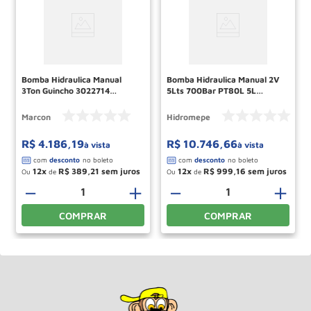
Bomba Hidraulica Manual
Bomba Hidraulica Manual 2V
3Ton Guincho 3022714
5Lts 700Bar PT80L 5L
MARCON
BOMBA NACIONAL
Marcon
Hidromepe
R$
4
.
186
,
19
R$
10
.
746
,
66
à vista
à vista
12
R$
389
,
21
12
R$
999
,
16
Ou
de
Ou
de
＋
－
＋
－
＋
COMPRAR
COMPRAR