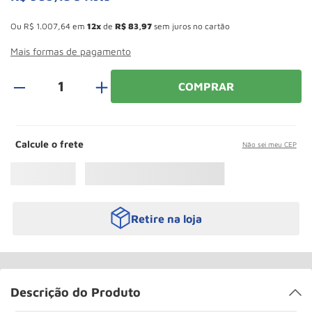
Roda
10
º
Esconder - Ganhe 10,37% de desconto pagando no boleto
Ou
R$
1
.
007
,
64
em
12
de
R$
83
,
97
sem juros no cartão
Mais formas de pagamento
＋
COMPRAR
Calcule o frete
Não sei meu CEP
Retire na loja
Descrição do Produto