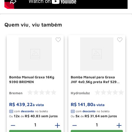
Quem viu, viu também
Bomba Manual Graxa 16Kg
Bomba Manual para Graxa
9390 BREMEN
JHF 4x0,5Kg preta Ref 5291
HYDRONLUBZ
Bremen
Hydronlubz
R$
439
,
22
R$
141
,
80
à vista
à vista
12
R$
40
,
83
5
R$
31
,
64
Ou
de
Ou
de
＋
－
＋
－
＋