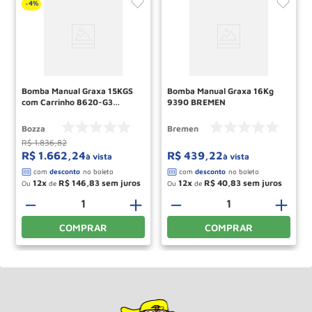
4%
-
Bomba Manual Graxa 15KGS
Bomba Manual Graxa 16Kg
com Carrinho 8620-G3
9390 BREMEN
BOZZA
Bozza
Bremen
R$
1
.
836
,
82
R$
1
.
662
,
24
R$
439
,
22
à vista
à vista
12
R$
146
,
83
12
R$
40
,
83
Ou
de
Ou
de
＋
－
＋
－
＋
COMPRAR
COMPRAR