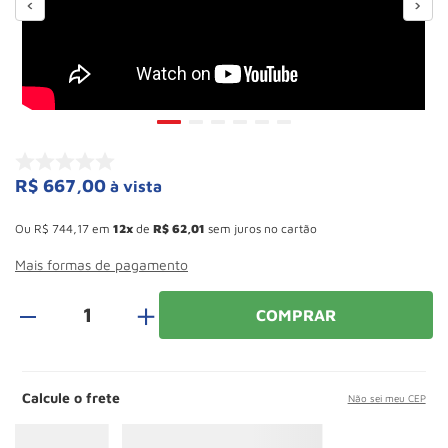
Rodizio
10
º
R$
667
,
00
à vista
Esconder - Ganhe 10,37% de desconto pagando no boleto
Ou
R$
744
,
17
em
12
de
R$
62
,
01
sem juros no cartão
Mais formas de pagamento
＋
COMPRAR
Calcule o frete
Não sei meu CEP