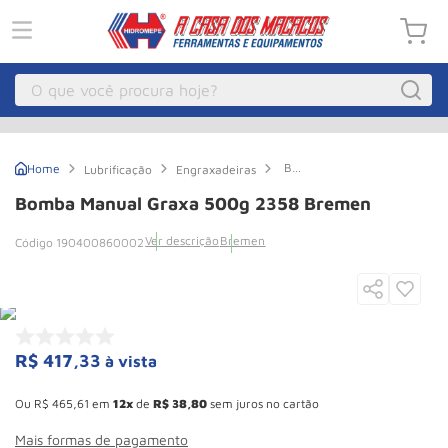
O que você procura hoje?
Macacos
1
º
Bomba
Lubrificação
Engraxadeiras
Guincho Eletrico
2
º
Manual
Graxa
Bomba Manual Graxa 500g 2358 Bremen
500g
Macaco Hidraulico
3
º
2358
Ver descrição
Bremen
190400860002
Bremen
Macaco Jacare
4
º
Guincho
5
º
Talha Eletrica
6
º
Macaco
7
º
R$
417
,
33
à vista
Esconder - Ganhe 10,37% de desconto pagando no boleto
Talha
8
º
Ou
R$
465
,
61
em
12
de
R$
38
,
80
sem juros no cartão
Paleteira
9
º
Mais formas de pagamento