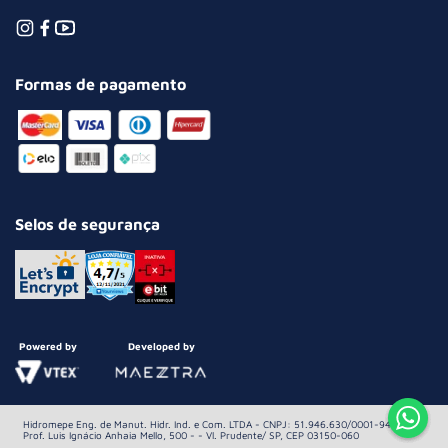
Formas de pagamento
Selos de segurança
Powered by
Developed by
Hidromepe Eng. de Manut. Hidr. Ind. e Com. LTDA - CNPJ: 51.946.630/0001-94 Av.
Prof. Luis Ignácio Anhaia Mello, 500 - - Vl. Prudente/ SP, CEP 03150-060