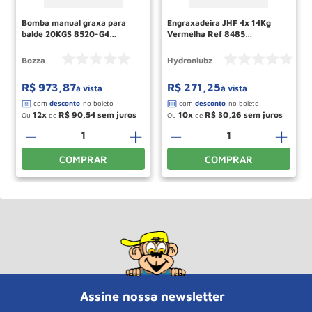
Bomba manual graxa para
Engraxadeira JHF 4x 14Kg
balde 20KGS 8520-G4
Vermelha Ref 8485
BOZZA
HYDRONLUBZ
Bozza
Hydronlubz
R$
973
,
87
R$
271
,
25
à vista
à vista
12
R$
90
,
54
10
R$
30
,
26
Ou
de
Ou
de
＋
－
＋
－
＋
COMPRAR
COMPRAR
Assine nossa newsletter