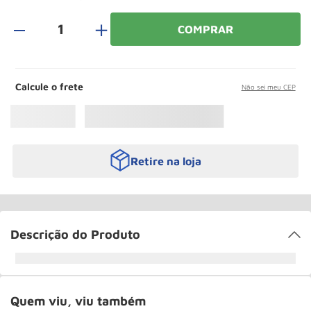
Rodizio
10
º
＋
COMPRAR
Calcule o frete
Não sei meu CEP
Retire na loja
Descrição do Produto
Quem viu, viu também