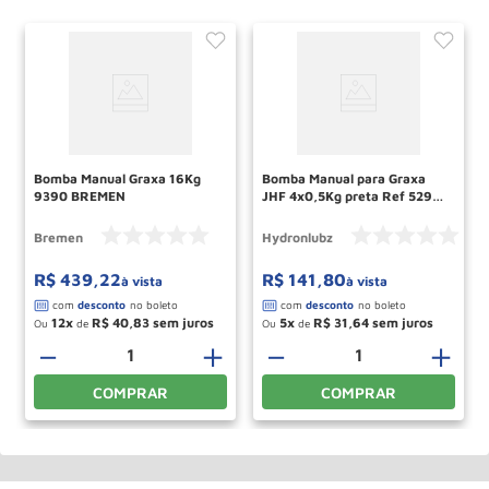
Bomba Manual Graxa 16Kg
Bomba Manual para Graxa
9390 BREMEN
JHF 4x0,5Kg preta Ref 5291
HYDRONLUBZ
Bremen
Hydronlubz
R$
439
,
22
R$
141
,
80
à vista
à vista
12
R$
40
,
83
5
R$
31
,
64
Ou
de
Ou
de
＋
－
＋
－
＋
COMPRAR
COMPRAR